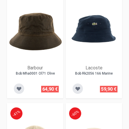
Barbour
Lacoste
Bob Mha0001 Ol71 Olive
Bob Rk2056 166 Marine
64,90 €
59,90 €
-41%
-60%