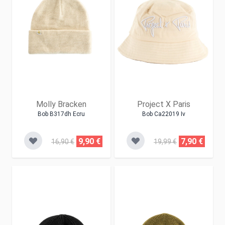
Molly Bracken
Project X Paris
Bob B317dh Ecru
Bob Ca22019 Iv
9,90 €
7,90 €
16,90 €
19,99 €