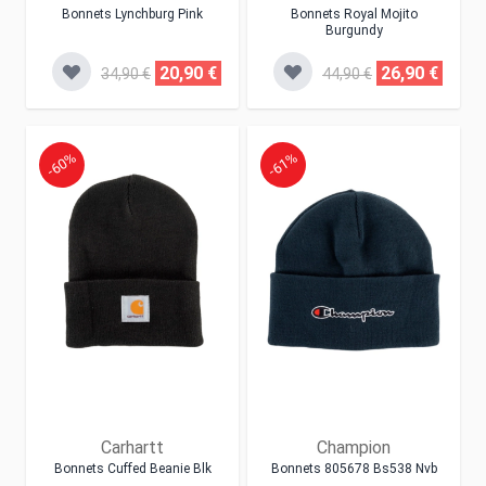
Bonnets Lynchburg Pink
Bonnets Royal Mojito
Burgundy
20,90 €
26,90 €
34,90 €
44,90 €
-60%
-61%
Carhartt
Champion
Bonnets Cuffed Beanie Blk
Bonnets 805678 Bs538 Nvb