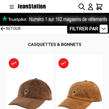
Allez au contenu
Rechercher
Panier
FILTRER PAR
RETOUR
CASQUETTES & BONNETS
New
New