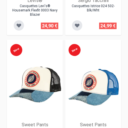
Levi's®
Sergio Tacchini
Casquettes Levi's®
Casquettes Istrice 024 502-
Housemark Flexfit 0003 Navy
Blk/wht
Blazer
24,90 €
24,99 €
New
New
Sweet Pants
Sweet Pants