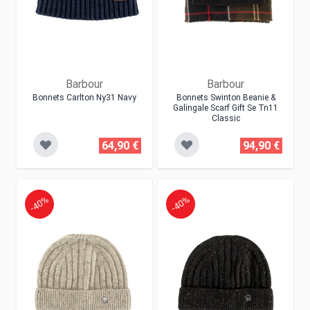
Barbour
Barbour
Bonnets Carlton Ny31 Navy
Bonnets Swinton Beanie &
Galingale Scarf Gift Se Tn11
Classic
64,90 €
94,90 €
-40%
-40%