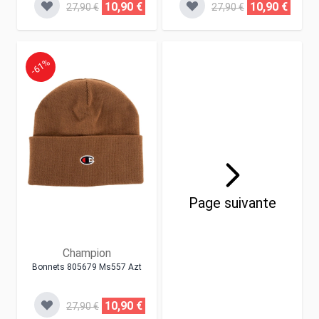
10,90 €
10,90 €
27,90 €
27,90 €
-61%
Page suivante
Champion
Bonnets 805679 Ms557 Azt
10,90 €
27,90 €