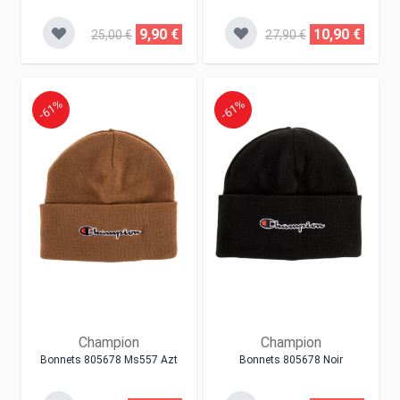
9,90 €
10,90 €
25,00 €
27,90 €
-61%
-61%
Champion
Champion
Bonnets 805678 Ms557 Azt
Bonnets 805678 Noir