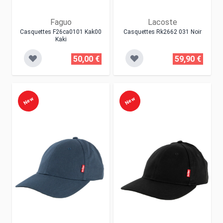
Faguo
Lacoste
Casquettes F26ca0101 Kak00
Casquettes Rk2662 031 Noir
Kaki
50,00 €
59,90 €
New
New