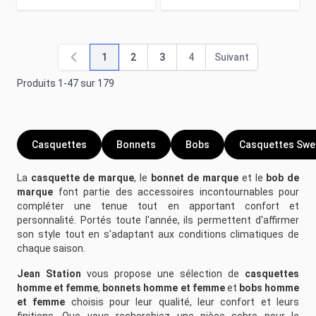
1
2
3
4
Suivant
Vous lisez actuellement la page
Page
Page
Page
Page
Produits
1
-
47
sur
179
Casquettes
Bonnets
Bobs
Casquettes Swe
La
casquette de marque
, le
bonnet de marque
et le
bob de
marque
font partie des accessoires incontournables pour
compléter une tenue tout en apportant confort et
personnalité. Portés toute l'année, ils permettent d'affirmer
son style tout en s'adaptant aux conditions climatiques de
chaque saison.
Jean Station
vous propose une sélection de
casquettes
homme et femme
,
bonnets homme et femme
et
bobs homme
et femme
choisis pour leur qualité, leur confort et leurs
finitions. Que vous recherchiez une pièce sobre pour le