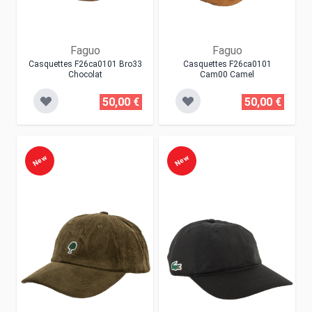
Faguo
Faguo
Casquettes F26ca0101 Bro33
Casquettes F26ca0101
Chocolat
Cam00 Camel
50,00 €
50,00 €
New
New