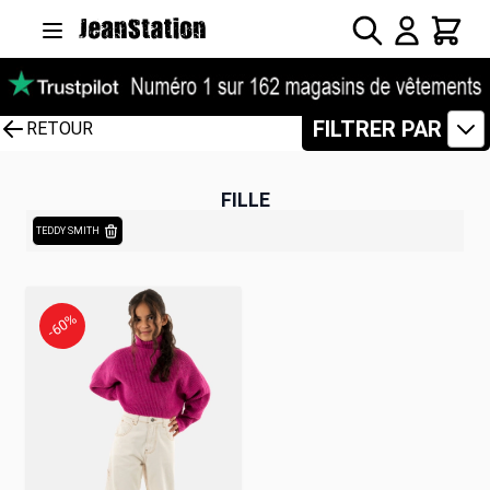
Allez au contenu
Rechercher
Panier
FILTRER PAR
RETOUR
FILLE
TEDDY SMITH
-60%