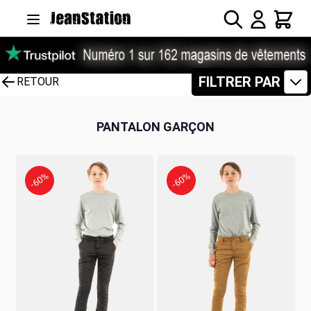
Allez au contenu
Rechercher
Panier
FILTRER PAR
RETOUR
PANTALON GARÇON
-60%
-60%