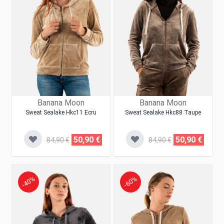
Banana Moon
Banana Moon
Sweat Sealake Hkc11 Ecru
Sweat Sealake Hkc88 Taupe
50,90 €
50,90 €
84,90 €
84,90 €
-40%
-60%