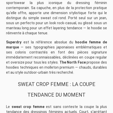
sportswear la plus iconique du dressing féminin
contemporain. Sa capuche, en plus de la protection pratique
qu'elle offre, apporte une dimension stylistique forte qui le
distingue du simple sweat col rond. Porté seul sur un jean,
sous un perfecto pour un look rock-casual, ou glissé sous un
manteau long pour un effet layering tendance — le hoodie se
réinvente à chaque tenue.
Superdry
est la référence absolue du
hoodie femme de
marque
— ses typographies japonaises emblématiques et
ses coloris contrastés en font des pièces signature
immédiatement reconnaissables, déclinées en coupe regular
et oversize pour tous les styles.
The North Face
propose des
hoodies techniques en molleton premium — chauds, durables
et au style outdoor-urbain très recherché.
SWEAT CROP FEMME : LA COUPE
TENDANCE DU MOMENT
Le
sweat crop femme
est sans conteste la coupe la plus
tendance des dressings féminins actuels. Court, s'arrêtant