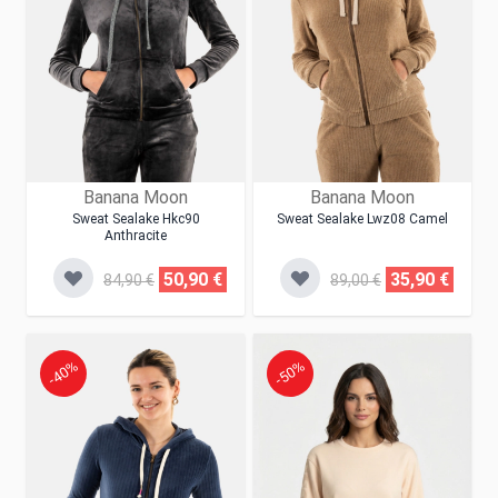
Banana Moon
Banana Moon
Sweat Sealake Hkc90
Sweat Sealake Lwz08 Camel
Anthracite
50,90 €
35,90 €
84,90 €
89,00 €
-40%
-50%