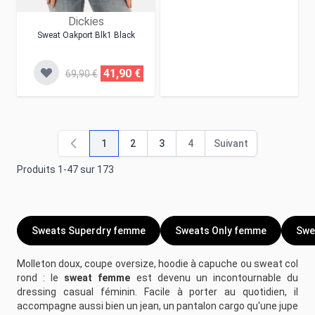
Dickies
Sweat Oakport Blk1 Black
41,90 €
69,90 €
1
2
3
4
Suivant
Vous lisez actuellement la page
Page
Page
Page
Page
Produits
1
-
47
sur
173
Sweats Superdry femme
Sweats Only femme
Swe
Molleton doux, coupe oversize, hoodie à capuche ou sweat col
rond : le
sweat femme
est devenu un incontournable du
dressing casual féminin. Facile à porter au quotidien, il
accompagne aussi bien un jean, un pantalon cargo qu'une jupe