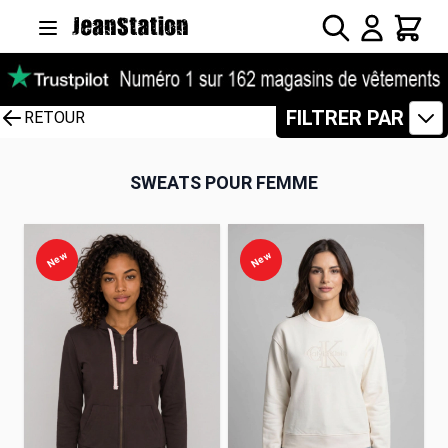
Allez au contenu
Rechercher
Panier
FILTRER PAR
RETOUR
SWEATS POUR FEMME
New
New