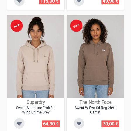
115,00 €
49,90 €
New
New
Superdry
The North Face
Sweat Signature Emb 8ju
Sweat W Evo Sd Reg 2h91
Wind Chime Grey
Garnet
64,90 €
70,00 €