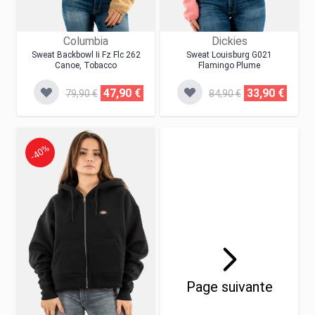
Columbia
Dickies
Sweat Backbowl Ii Fz Flc 262
Sweat Louisburg G021
Canoe, Tobacco
Flamingo Plume
47,90 €
33,90 €
79,90 €
84,90 €
-40%
Page suivante