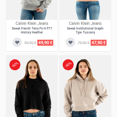
Calvin Klein Jeans
Calvin Klein Jeans
Sweat French Terry Po H P77
Sweat Institutional Graphi
History Heather
Tgw Tuscany
49,90 €
47,90 €
99,90 €
79,90 €
-60%
-40%