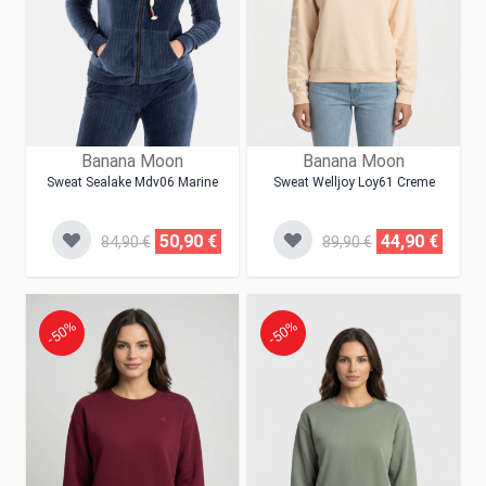
Banana Moon
Banana Moon
Sweat Sealake Mdv06 Marine
Sweat Welljoy Loy61 Creme
50,90 €
44,90 €
84,90 €
89,90 €
-50%
-50%