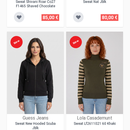
Sweat Shivani Roar Co27
Sweat Nat Jblk
F1465 Shaved Chocolate
85,00 €
80,00 €
New
New
Guess Jeans
Lola Casademunt
Sweat New Hooded Scuba
Sweat Lf2611021 60 Khaki
Jblk