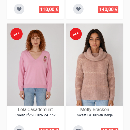
110,00 €
140,00 €
New
New
Lola Casademunt
Molly Bracken
Sweat Lf2611026 24 Pink
Sweat La1809en Beige