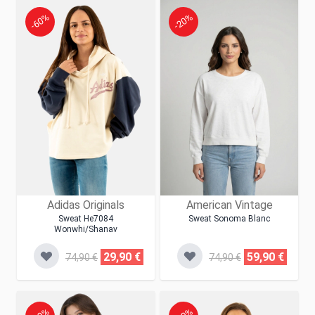
-60%
-20%
Adidas Originals
American Vintage
Sweat He7084
Sweat Sonoma Blanc
Wonwhi/shanav
29,90 €
59,90 €
74,90 €
74,90 €