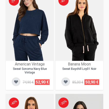
-29%
-40%
American Vintage
Banana Moon
Sweat Sonoma Navy Blue
Sweat Baychill Loy01 Noir
Vintage
52,90 €
50,90 €
74,90 €
85,00 €
-40%
-30%