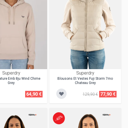
Superdry
Superdry
ature Emb 8ju Wind Chime
Blousons Et Vestes Fuji Storm 7mo
Grey
Chateau Grey
64,90 €
77,90 €
129,90 €
-40%