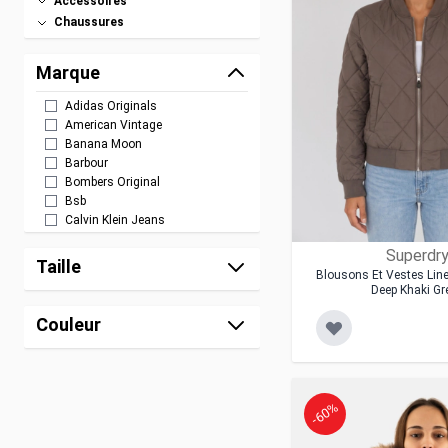
Accessoires
Chaussures
Marque
Adidas Originals
American Vintage
Banana Moon
Barbour
Bombers Original
Bsb
Calvin Klein Jeans
Champion
Superdr
Columbia
Taille
Blousons Et Vestes Lin
Dickies
Deep Khaki Gr
Ellemme Italia
Ellesse
Couleur
Fila
Freeman T. Porter
Geisha
Gertrude + Gaston
-60%
Goa
Grace & Mila
Guess Jeans