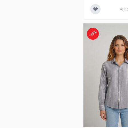
79,9
-49%