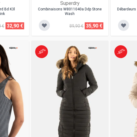
y
Superdry
rd Bd K3l
Combinaisons W8011040a Ddp Stone
Débardeurs 
ink
Wash
32,90 €
35,90 €
0 €
89,90 €
-40%
-40%