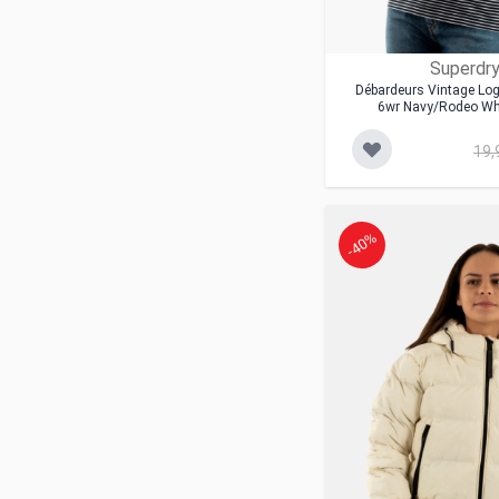
Superdr
Débardeurs Vintage Log
6wr Navy/rodeo Whi
19,
-40%