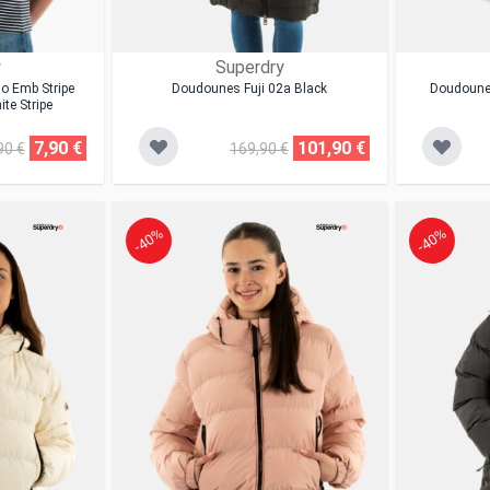
y
Superdry
o Emb Stripe
Doudounes Fuji 02a Black
Doudounes
te Stripe
7,90 €
101,90 €
90 €
169,90 €
-40%
-40%