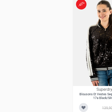
Saint James
-40%
Salsa
Schott
Sun Valley
Superdry
Sweet Pants
The North Face
Tommy Jeans
Trench And Coat By Lener
Vans
Veromoda
Von Dutch
Yes Zee
Superdr
Blousons Et Vestes Seq
17a Black/sil
139,9