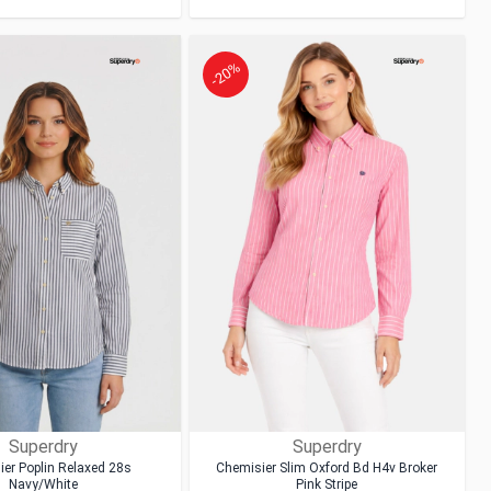
-20%
Superdry
Superdry
er Poplin Relaxed 28s
Chemisier Slim Oxford Bd H4v Broker
Navy/white
Pink Stripe