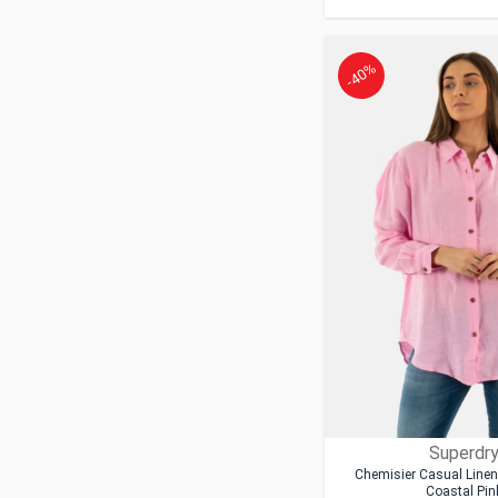
-40%
Superdr
Chemisier Casual Linen
Coastal Pin