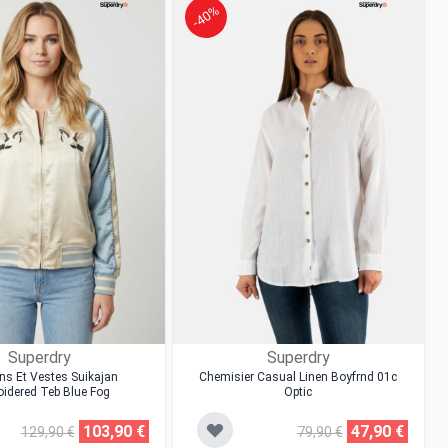
-40%
Superdry
Superdry
ns Et Vestes Suikajan
Chemisier Casual Linen Boyfrnd 01c
idered Teb Blue Fog
Optic
103,90 €
47,90 €
129,90 €
79,90 €