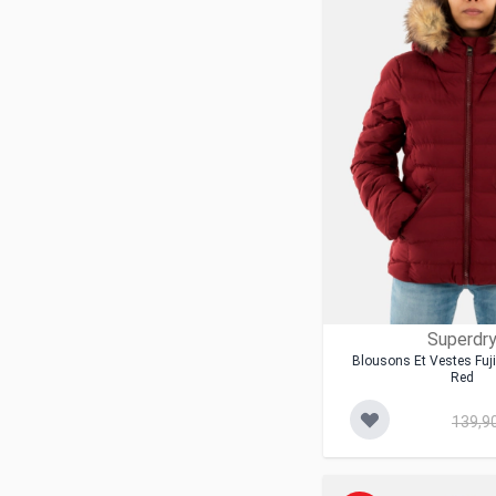
Harrington
Hbt
Ichi
Jott
Kaporal
La Petite Etoile
Lacoste
Lauren Vidal
Le Boudoir D'edouard
Le Temps Des Cerises
Les Tropeziennes
Levi's®
Lola Casademunt
Lola Espeleta
Molly Bracken
Superdr
Morgan
Oakwood
Blousons Et Vestes Fuj
Red
Only
Please
139,9
Portman
Project X Paris
Pyrenex
Rains