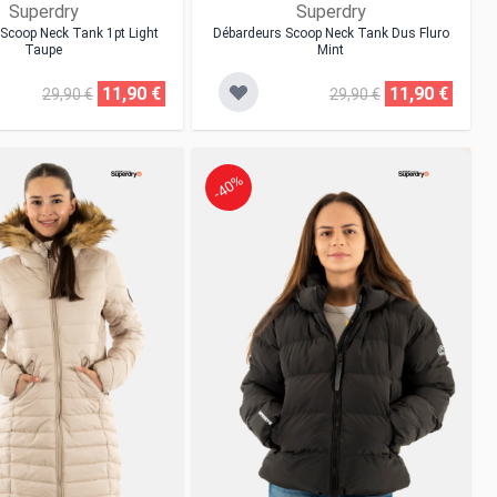
Superdry
Superdry
Scoop Neck Tank 1pt Light
Débardeurs Scoop Neck Tank Dus Fluro
Taupe
Mint
11,90 €
11,90 €
29,90 €
29,90 €
-40%