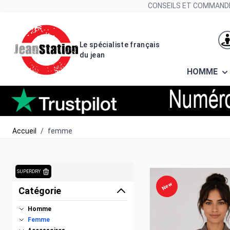
Allez au contenu
CONSEILS ET COMMANDE
Le spécialiste français
du jean
HOMME
Accueil
/
femme
SUPERDRY
New
Catégorie
Homme
Femme