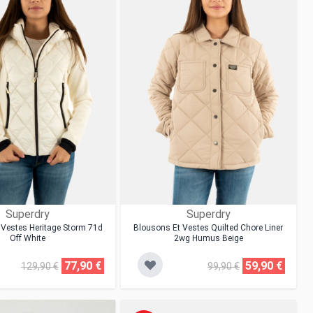
Superdry
Superdry
 Vestes Heritage Storm 71d
Blousons Et Vestes Quilted Chore Liner
Off White
2wg Humus Beige
77,90 €
59,90 €
129,90 €
99,90 €