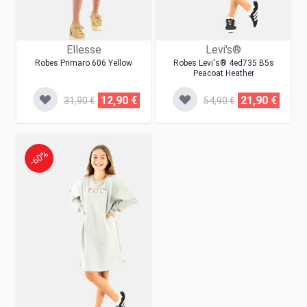
Ellesse
Levi's®
Robes Primaro 606 Yellow
Robes Levi's® 4ed735 B5s
Peacoat Heather
12,90 €
21,90 €
31,90 €
54,90 €
-60%