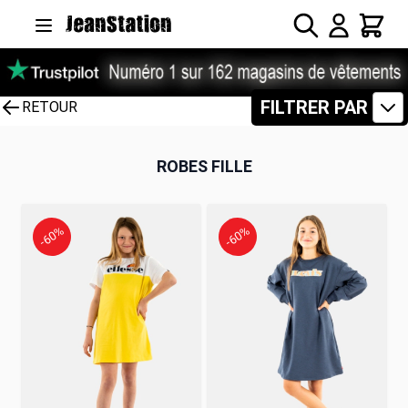
Allez au contenu
Rechercher
Panier
FILTRER PAR
RETOUR
ROBES FILLE
-60%
-60%