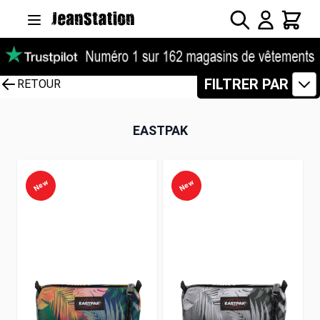
Allez au contenu
Rechercher
Panier
FILTRER PAR
RETOUR
EASTPAK
New
New