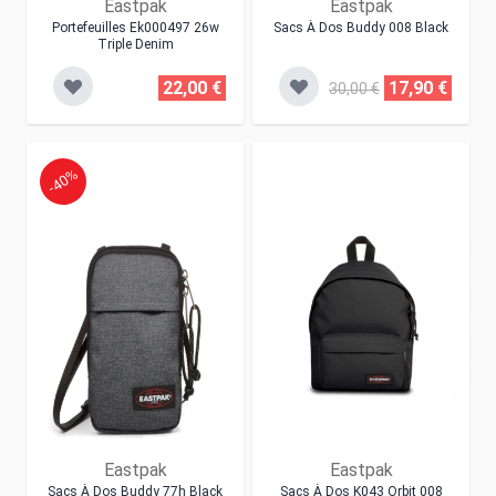
Eastpak
Eastpak
Portefeuilles Ek000497 26w
Sacs À Dos Buddy 008 Black
Triple Denim
22,00 €
17,90 €
30,00 €
-40%
Eastpak
Eastpak
Sacs À Dos Buddy 77h Black
Sacs À Dos K043 Orbit 008