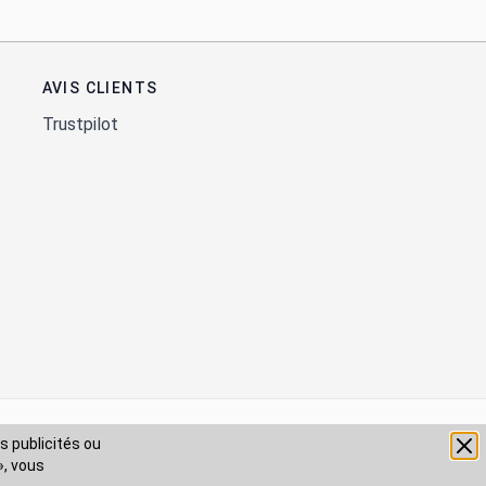
AVIS CLIENTS
Trustpilot
s publicités ou
», vous