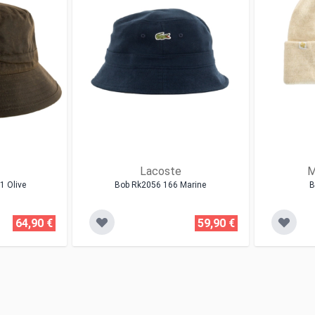
Lacoste
M
1 Olive
Bob Rk2056 166 Marine
B
64,90 €
59,90 €