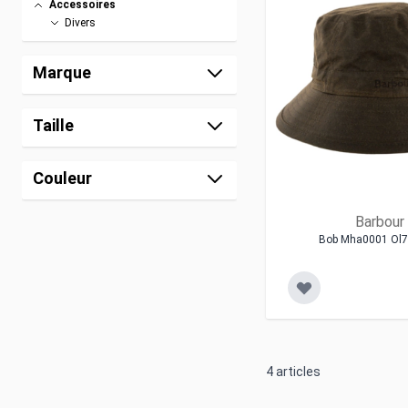
Accessoires
Divers
Sacs
Gants
Marque
Ceintures
Casquettes/bonnets
Casquettes
Taille
Bonnets
Bob
Couleur
Echarpes
Chaussures
Barbour
Bob Mha0001 Ol7
4
articles