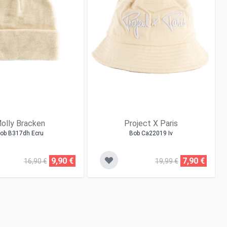
olly Bracken
Project X Paris
ob B317dh Ecru
Bob Ca22019 Iv
9,90 €
7,90 €
16,90 €
19,99 €