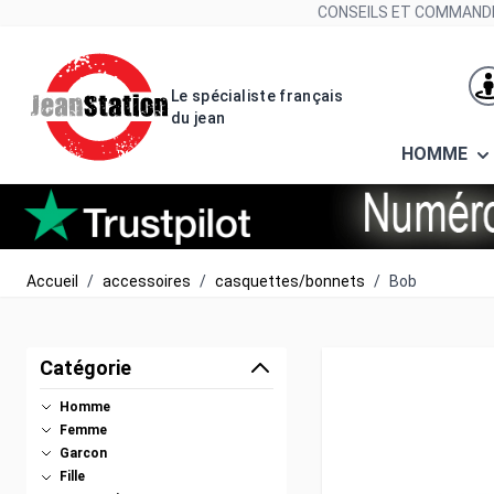
Allez au contenu
CONSEILS ET COMMANDE
Le spécialiste français
du jean
HOMME
Accueil
/
accessoires
/
casquettes/bonnets
/
Bob
Catégorie
Homme
Femme
Garcon
Fille