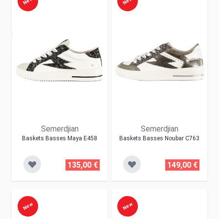
New
New
Semerdjian
Semerdjian
Baskets Basses Maya E458
Baskets Basses Noubar C763
135,00 €
149,00 €
New
New