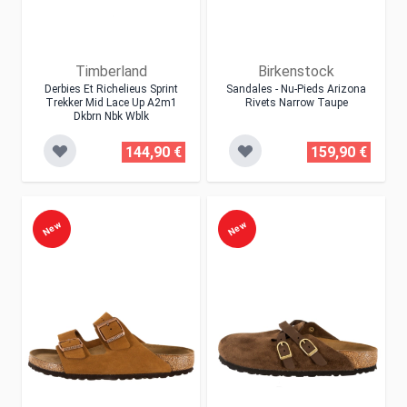
Timberland
Birkenstock
Derbies Et Richelieus Sprint
Sandales - Nu-Pieds Arizona
Trekker Mid Lace Up A2m1
Rivets Narrow Taupe
Dkbrn Nbk Wblk
144,90 €
159,90 €
New
New