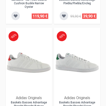
Cushion Buckle Narrow
Ftwbla/ftwbla/encleg
Oyster
119,90 €
39,90 €
99,90 €
-60%
-60%
Adidas Originals
Adidas Originals
Baskets Basses Advantage
Baskets Basses Advantage