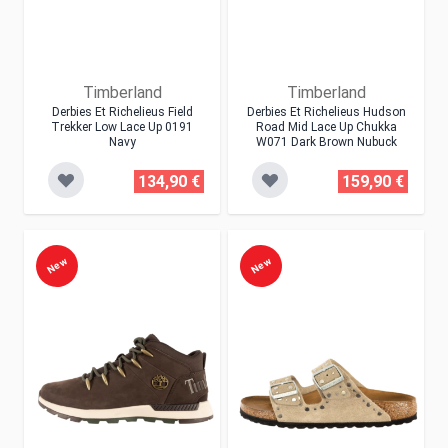
Timberland
Timberland
Derbies Et Richelieus Field
Derbies Et Richelieus Hudson
Trekker Low Lace Up 0191
Road Mid Lace Up Chukka
Navy
W071 Dark Brown Nubuck
134,90 €
159,90 €
New
New