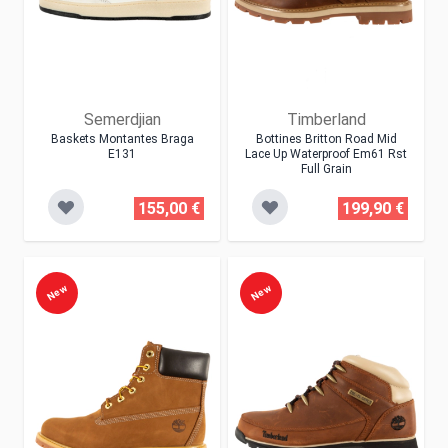
Semerdjian
Timberland
Baskets Montantes Braga
Bottines Britton Road Mid
E131
Lace Up Waterproof Em61 Rst
Full Grain
155,00 €
199,90 €
New
New