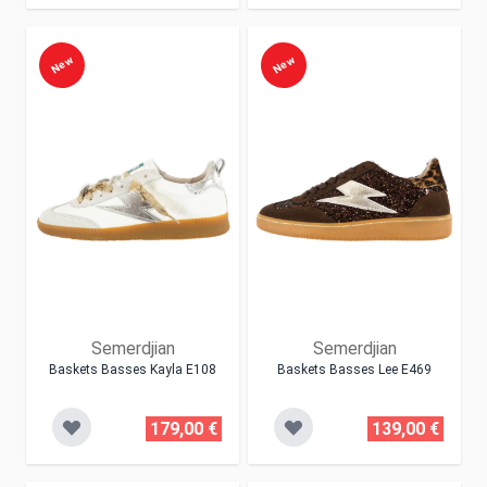
New
New
Semerdjian
Semerdjian
Baskets Basses Kayla E108
Baskets Basses Lee E469
179,00 €
139,00 €