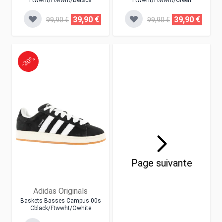
Ftwwht/ftwwht/betsca
Ftwwht/ftwwht/green
39,90 €
39,90 €
99,90 €
99,90 €
-30%
Page suivante
Adidas Originals
Baskets Basses Campus 00s
Cblack/ftwwht/owhite