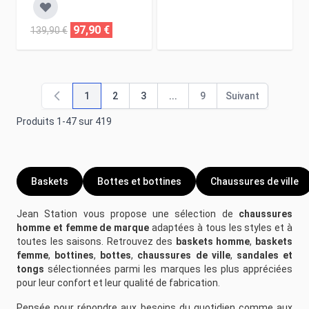
97,90 €
139,90 €
1
2
3
...
9
Suivant
Vous lisez actuellement la page
Page
Page
Page
Page
Produits
1
-
47
sur
419
Baskets
Bottes et bottines
Chaussures de ville
Jean Station vous propose une sélection de
chaussures
homme et femme de marque
adaptées à tous les styles et à
toutes les saisons. Retrouvez des
baskets homme
,
baskets
femme
,
bottines
,
bottes
,
chaussures de ville
,
sandales et
tongs
sélectionnées parmi les marques les plus appréciées
pour leur confort et leur qualité de fabrication.
Pensée pour répondre aux besoins du quotidien comme aux