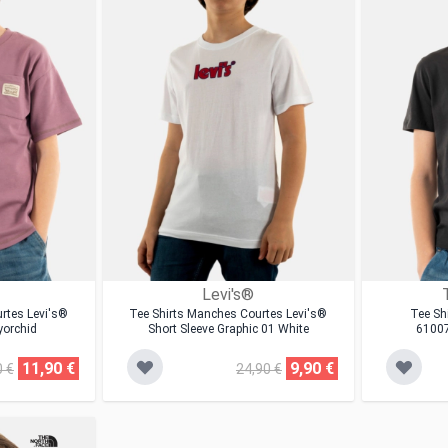
Levi's®
rtes Levi's®
Tee Shirts Manches Courtes Levi's®
Tee Sh
yorchid
Short Sleeve Graphic 01 White
6100
11,90 €
9,90 €
0 €
24,90 €