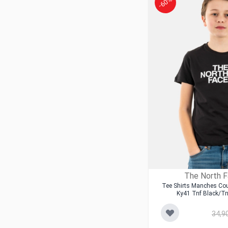
-60%
The North 
Tee Shirts Manches Co
Ky41 Tnf Black/tn
34,9