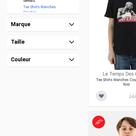
Sweats
Tee Shirts Manches
Courtes
Tee Shirts Manches
Marque
Longues
Polos
Chemises
Taille
Blousons/vestes
Pantalons
Fille
Couleur
Accessoires
Chaussures
Le Temps Des 
Tee Shirts Manches Cou
Noir
24,
-60%