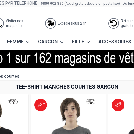
S PAR TÉLÉPHONE -
0800 002 850
(Appel gratuit depuis un poste fixe)
- Du lun
Visiter nos
Retours
Expédié sous 24h
magasins
gratuits
FEMME
GARCON
FILLE
ACCESSOIRES
es courtes
TEE-SHIRT MANCHES COURTES GARÇON
-60%
-60%