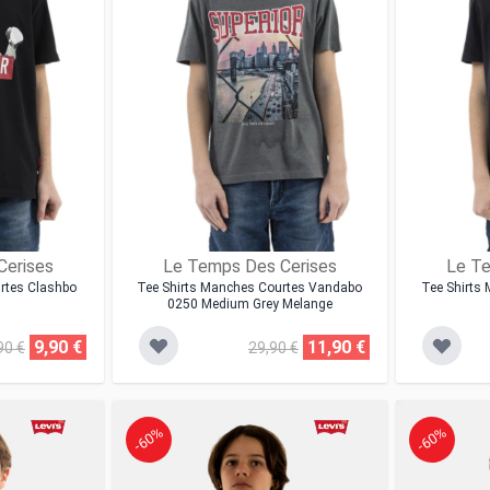
Cerises
Le Temps Des Cerises
Le Te
rtes Clashbo
Tee Shirts Manches Courtes Vandabo
Tee Shirts
0250 Medium Grey Melange
9,90 €
11,90 €
90 €
29,90 €
-60%
-60%