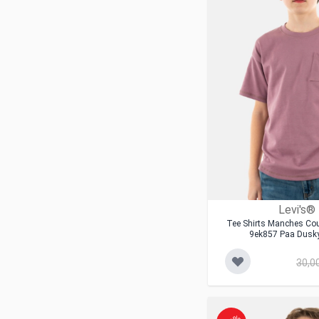
Levi's®
Tee Shirts Manches Cou
9ek857 Paa Dusk
30,0