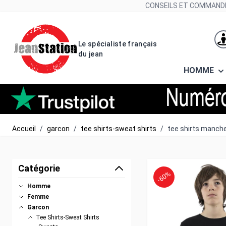
Allez au contenu
CONSEILS ET COMMANDE
Le spécialiste français
du jean
HOMME
Accueil
/
garcon
/
tee shirts-sweat shirts
/
tee shirts manch
Catégorie
-60%
Homme
Femme
Garcon
Tee Shirts-Sweat Shirts