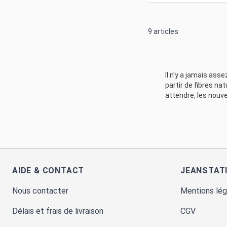
9
articles
Il n'y a jamais ass
partir de fibres na
attendre, les nouve
AIDE & CONTACT
JEANSTAT
Nous contacter
Mentions lég
Délais et frais de livraison
CGV