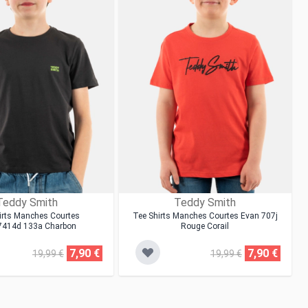
Teddy Smith
Teddy Smith
irts Manches Courtes
Tee Shirts Manches Courtes Evan 707j
7414d 133a Charbon
Rouge Corail
7,90 €
7,90 €
19,99 €
19,99 €