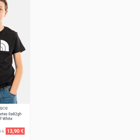
Face
urtes 0a82gh
f White
13,90 €
0 €