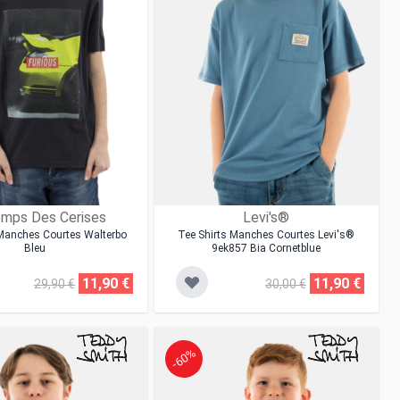
mps Des Cerises
Levi's®
 Manches Courtes Walterbo
Tee Shirts Manches Courtes Levi's®
Bleu
9ek857 Bia Cornetblue
11,90 €
11,90 €
29,90 €
30,00 €
-60%