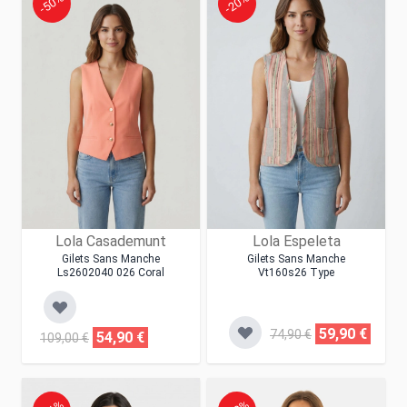
-50%
-20%
Lola Casademunt
Lola Espeleta
Gilets Sans Manche
Gilets Sans Manche
Ls2602040 026 Coral
Vt160s26 Type
59,90 €
74,90 €
54,90 €
109,00 €