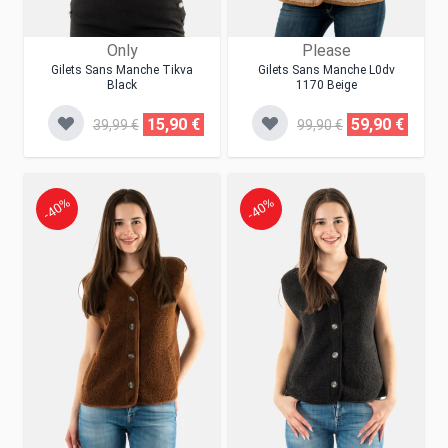
Only
Please
Gilets Sans Manche Tikva
Gilets Sans Manche L0dv
Black
1170 Beige
15,90 €
59,90 €
39,99 €
99,90 €
-40%
-40%