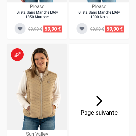
Please
Please
Gilets Sans Manche L0dv
Gilets Sans Manche L0dv
1850 Marrone
1900 Nero
59,90 €
59,90 €
99,90 €
99,90 €
-60%
Page suivante
Sun Valley