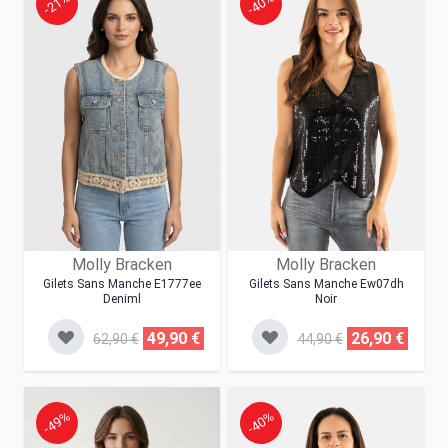
-21%
-40%
Molly Bracken
Molly Bracken
Gilets Sans Manche E1777ee
Gilets Sans Manche Ew07dh
Deniml
Noir
49,90 €
26,90 €
62,90 €
44,90 €
-49%
-40%