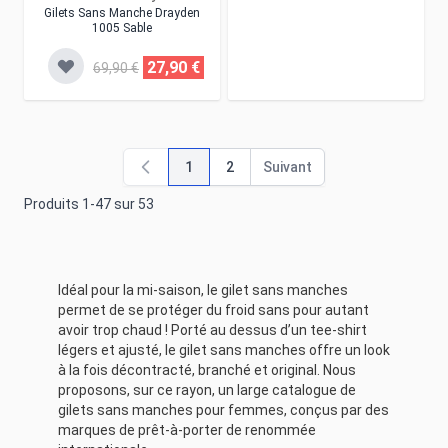
Gilets Sans Manche Drayden
1005 Sable
27,90 €
69,90 €
1
2
Suivant
Vous lisez actuellement la page
Page
Page
Produits
1
-
47
sur
53
Idéal pour la mi-saison, le gilet sans manches
permet de se protéger du froid sans pour autant
avoir trop chaud ! Porté au dessus d’un tee-shirt
légers et ajusté, le gilet sans manches offre un look
à la fois décontracté, branché et original. Nous
proposons, sur ce rayon, un large catalogue de
gilets sans manches pour femmes, conçus par des
marques de prêt-à-porter de renommée