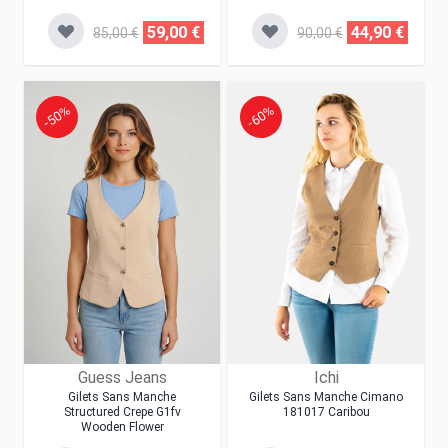
59,00 €
44,90 €
85,00 €
90,00 €
-50%
-60%
Guess Jeans
Ichi
Gilets Sans Manche
Gilets Sans Manche Cimano
Structured Crepe G1fv
181017 Caribou
Wooden Flower