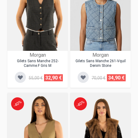
Morgan
Morgan
Gilets Sans Manche 252-
Gilets Sans Manche 261-Vquil
Camme.f Gris M
Denim Stone
32,90 €
34,90 €
55,00 €
70,00 €
-40%
-40%