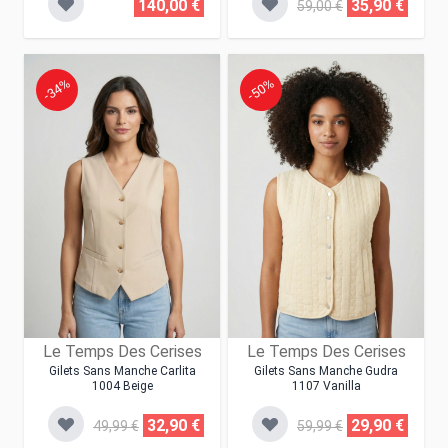
140,00 €
35,90 €
59,00 €
-34%
-50%
Le Temps Des Cerises
Le Temps Des Cerises
Gilets Sans Manche Carlita
Gilets Sans Manche Gudra
1004 Beige
1107 Vanilla
32,90 €
29,90 €
49,99 €
59,99 €