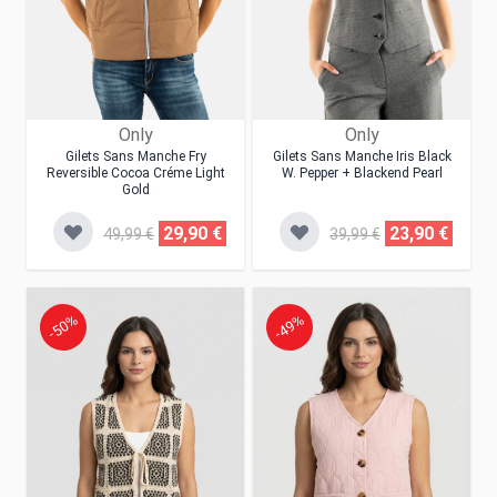
Only
Only
Gilets Sans Manche Fry
Gilets Sans Manche Iris Black
Reversible Cocoa Créme Light
W. Pepper + Blackend Pearl
Gold
29,90 €
23,90 €
49,99 €
39,99 €
-50%
-49%