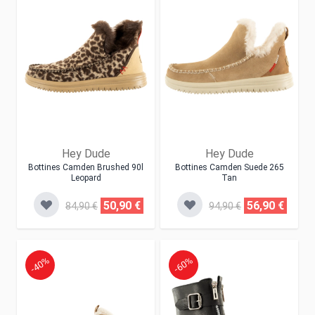
Hey Dude
Hey Dude
Bottines Camden Brushed 90l
Bottines Camden Suede 265
Leopard
Tan
50,90 €
56,90 €
84,90 €
94,90 €
-40%
-60%