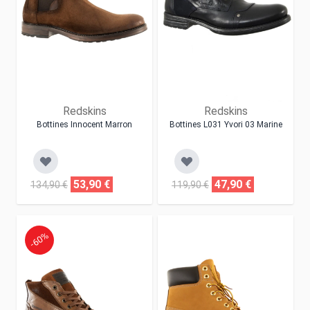
Redskins
Redskins
Bottines Innocent Marron
Bottines L031 Yvori 03 Marine
53,90 €
47,90 €
134,90 €
119,90 €
-60%