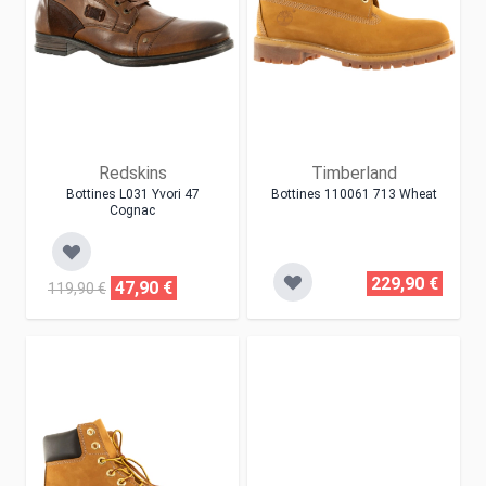
Redskins
Timberland
Bottines L031 Yvori 47
Bottines 110061 713 Wheat
Cognac
229,90 €
47,90 €
119,90 €