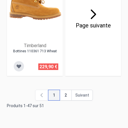
Page suivante
Timberland
Bottines 110361 713 Wheat
229,90 €
1
2
Suivant
Vous lisez actuellement la page
Page
Page
Produits
1
-
47
sur
51