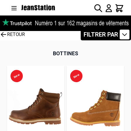
Allez au contenu
Rechercher
Panier
FILTRER PAR
RETOUR
BOTTINES
New
New