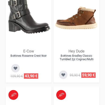
E-Cow
Hey Dude
Bottines Roxanne Crest Noir
Bottines Bradley Classic
Tumbled 2jz Cognac/multi
59,90 €
99,90 €
43,90 €
109,90 €
-40%
-40%