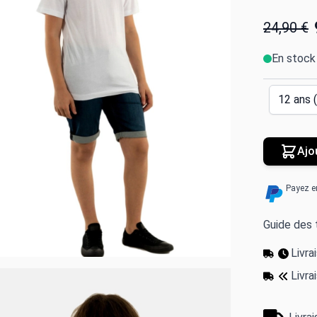
24,90 €
En stock
Ajo
Payez e
Guide des t
Livr
Livra