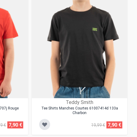
Teddy Smith
 707j Rouge
Tee Shirts Manches Courtes 61007414d 133a
Charbon
7,90 €
7,90 €
99 €
19,99 €