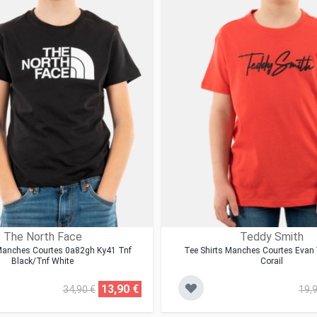
The North Face
Teddy Smith
 Manches Courtes 0a82gh Ky41 Tnf
Tee Shirts Manches Courtes Evan
Black/tnf White
Corail
13,90 €
34,90 €
19,