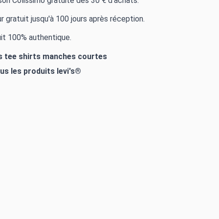
ison Colissimo gratuite dès 30 € d'achats.
r gratuit jusqu'à 100 jours après réception.
it 100% authentique.
es tee shirts manches courtes
ous les produits
levi's®