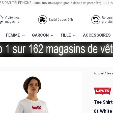
S PAR TÉLÉPHONE -
0800 002 850
(Appel gratuit depuis un poste fixe)
- Du lun
Visiter nos
Retours
Expédié sous 24h
magasins
gratuits
FEMME
GARCON
FILLE
ACCESSOIRES
s® short sleeve graphic 01 white
Accueil
/
tee 
Tee Shir
01 White