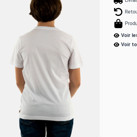
Livra
Retou
Produ
Voir l
Voir t