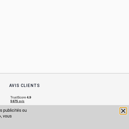
AVIS CLIENTS
s publicités ou
», vous