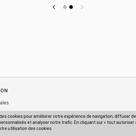
ION
ales
des cookies pour améliorer votre expérience de navigation, diffuser de
rsonnalisés et analyser notre trafic. En cliquant sur « tout autoriser 
 des données
otre utilisation des cookies.