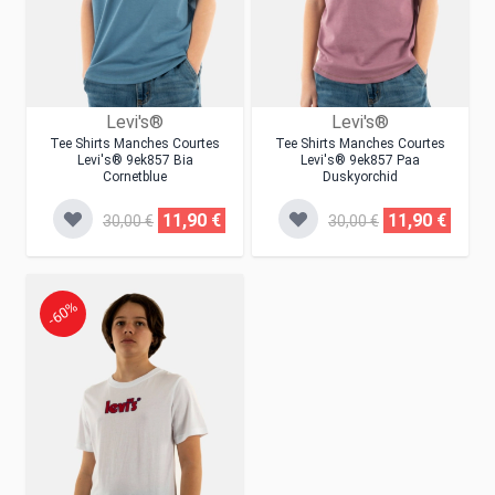
Levi's®
Levi's®
Tee Shirts Manches Courtes
Tee Shirts Manches Courtes
Levi's® 9ek857 Bia
Levi's® 9ek857 Paa
Cornetblue
Duskyorchid
11,90 €
11,90 €
30,00 €
30,00 €
-60%