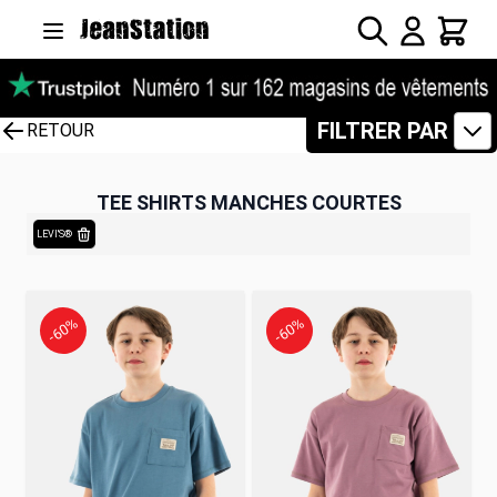
Allez au contenu
Rechercher
Panier
FILTRER PAR
RETOUR
TEE SHIRTS MANCHES COURTES
LEVI'S®
-60%
-60%