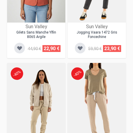
Sun Valley
Sun Valley
Gilets Sans Manche Ylfin
Jogging Vaara 1472 Gris
8065 Argile
Foncechine
22,90 €
23,90 €
44,90 €
59,90 €
-40%
-40%