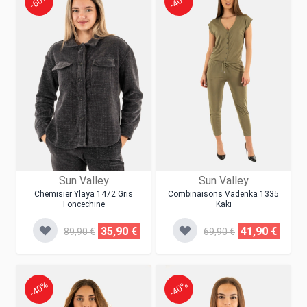
-60%
-40%
Sun Valley
Sun Valley
Chemisier Ylaya 1472 Gris
Combinaisons Vadenka 1335
Foncechine
Kaki
35,90 €
41,90 €
89,90 €
69,90 €
-40%
-40%