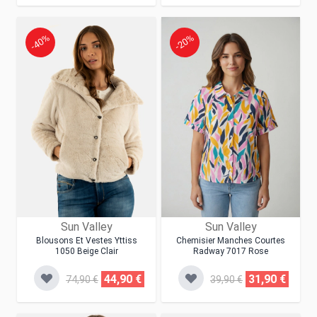
-40%
-20%
Sun Valley
Sun Valley
Blousons Et Vestes Yttiss
Chemisier Manches Courtes
1050 Beige Clair
Radway 7017 Rose
44,90 €
31,90 €
74,90 €
39,90 €