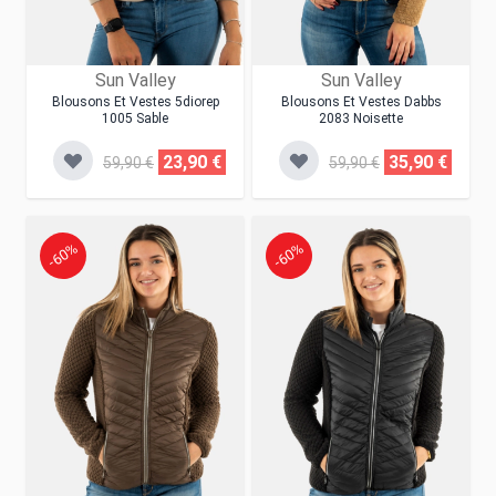
Sun Valley
Sun Valley
Blousons Et Vestes 5diorep
Blousons Et Vestes Dabbs
1005 Sable
2083 Noisette
23,90 €
35,90 €
59,90 €
59,90 €
-60%
-60%