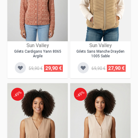
Sun Valley
Sun Valley
Gilets Cardigans Yann 8065
Gilets Sans Manche Drayden
Argile
1005 Sable
29,90 €
27,90 €
59,90 €
69,90 €
-49%
-49%