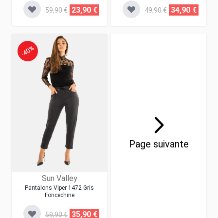
23,90 €
34,90 €
59,90 €
49,90 €
-40%
Page suivante
Sun Valley
Pantalons Viper 1472 Gris
Foncechine
35,90 €
59,90 €