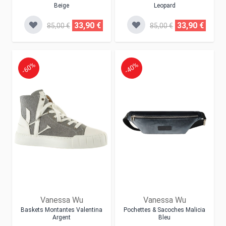
Beige
Leopard
33,90 €
33,90 €
85,00 €
85,00 €
-60%
-40%
Vanessa Wu
Vanessa Wu
Baskets Montantes Valentina
Pochettes & Sacoches Malicia
Argent
Bleu