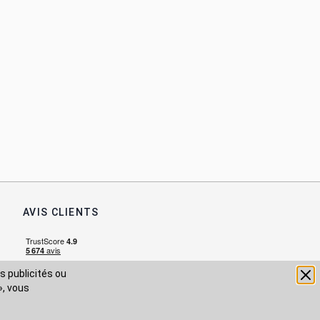
AVIS CLIENTS
s publicités ou
», vous