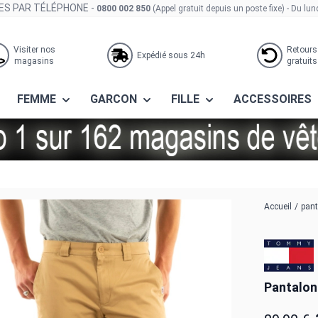
S PAR TÉLÉPHONE -
0800 002 850
(Appel gratuit depuis un poste fixe)
- Du lun
Visiter nos
Retours
Expédié sous 24h
magasins
gratuits
FEMME
GARCON
FILLE
ACCESSOIRES
91 rbl classic khaki
Accueil
/
pan
Pantalon