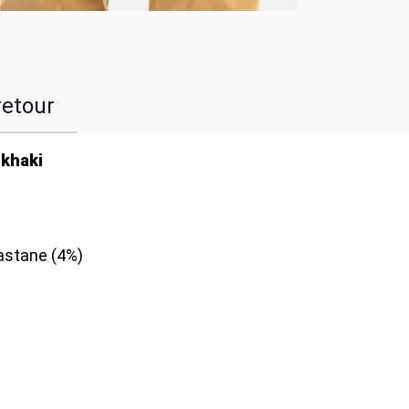
retour
 khaki
astane (4%)