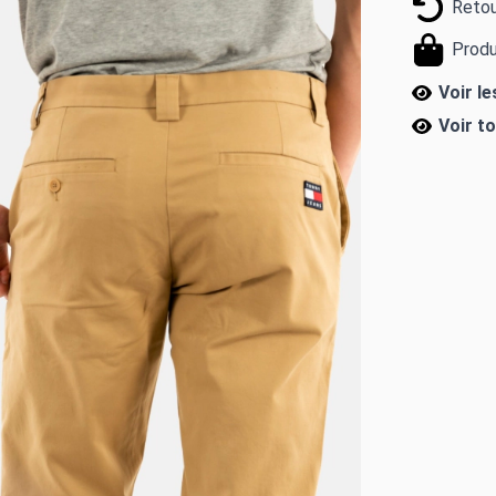
Retou
Produ
Voir l
Voir t