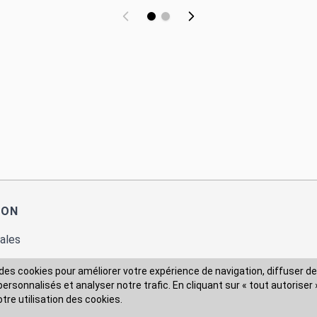
ION
ales
des cookies pour améliorer votre expérience de navigation, diffuser de
rsonnalisés et analyser notre trafic. En cliquant sur « tout autoriser 
 des données
otre utilisation des cookies.