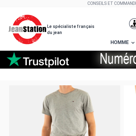
Allez au contenu
CONSEILS ET COMMANDE
Le spécialiste français
du jean
HOMME
pantalons tommy jeans dm0dm134