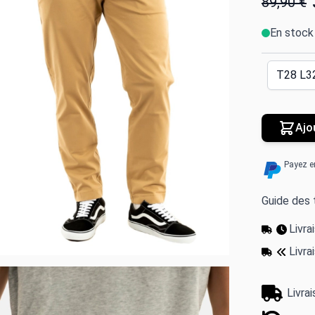
89,90 €
En stock
Ajo
Payez e
Guide des t
Livr
Livra
Livra