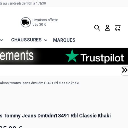
di au vendredi de 10h à 17h30
Livraison offerte
dès 30 €
Rechercher
Panier
CHAUSSURES
MARQUES
talons tommy jeans dm0dm13491 rbl classic khaki
s Tommy Jeans Dm0dm13491 Rbl Classic Khaki