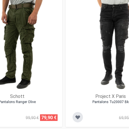
Schott
Project X Paris
Pantalons Ranger Olive
Pantalons Tu20007 Bk
79,90 €
99,90 €
69,95