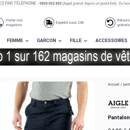
S PAR TÉLÉPHONE -
0800 002 850
(Appel gratuit depuis un poste fixe)
- Du lun
Visiter nos
Retours
Expédié sous 24h
magasins
gratuits
FEMME
GARCON
FILLE
ACCESSOIRES
e aigle
Accueil
/
pant
Pantalons