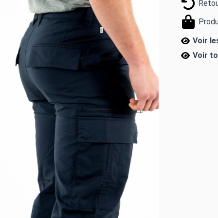
Retou
Produ
Voir l
Voir t