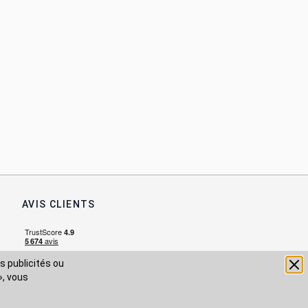
AVIS CLIENTS
s publicités ou
», vous