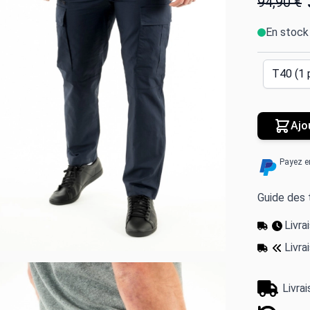
94,90 €
En stock
Ajo
Payez e
Guide des t
Livr
Livra
Livra