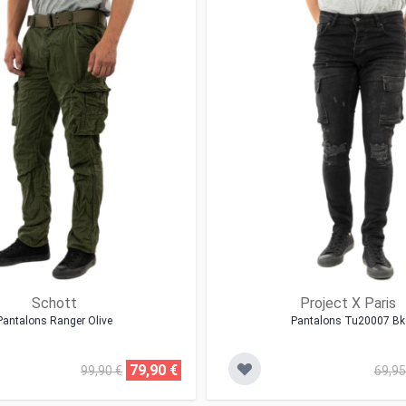
Schott
Project X Paris
Pantalons Ranger Olive
Pantalons Tu20007 Bk
79,90 €
99,90 €
69,95