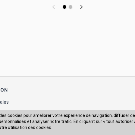
ION
ales
des cookies pour améliorer votre expérience de navigation, diffuser de
rsonnalisés et analyser notre trafic. En cliquant sur « tout autoriser 
 des données
otre utilisation des cookies.