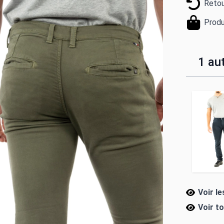
Retou
Produ
1 aut
Voir l
Voir t