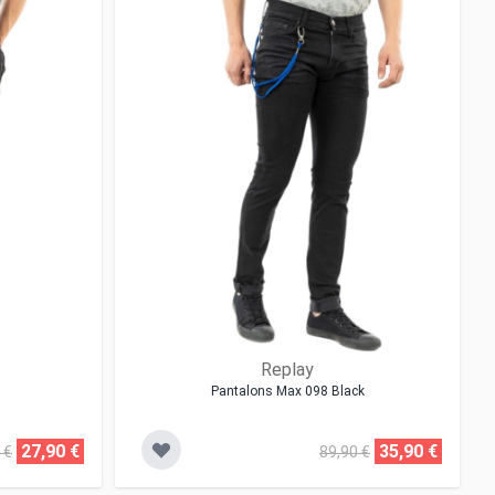
Replay
Pantalons Max 098 Black
27,90 €
35,90 €
 €
89,90 €