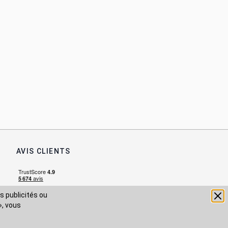
AVIS CLIENTS
s publicités ou
», vous