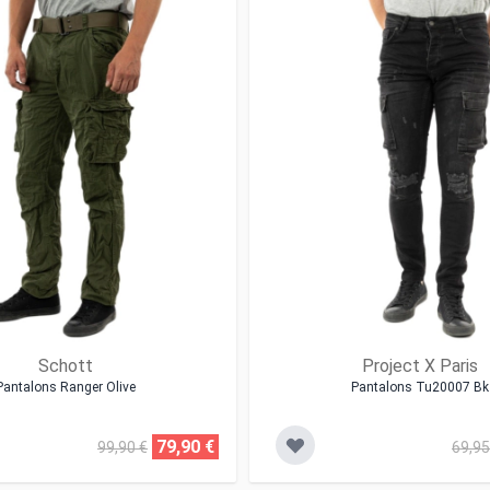
Schott
Project X Paris
Pantalons Ranger Olive
Pantalons Tu20007 Bk
79,90 €
99,90 €
69,95