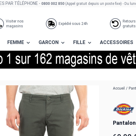
S PAR TÉLÉPHONE -
0800 002 850
(Appel gratuit depuis un poste fixe)
- Du lun
Visiter nos
Retours
Expédié sous 24h
magasins
gratuits
FEMME
GARCON
FILLE
ACCESSOIRES
harcoal grey
Accueil
/
Pant
Pantalon