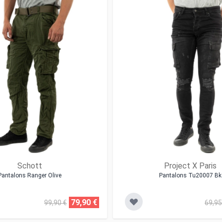
Schott
Project X Paris
Pantalons Ranger Olive
Pantalons Tu20007 Bk
79,90 €
99,90 €
69,95