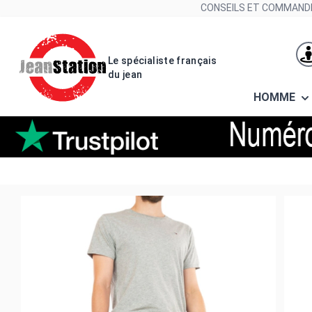
Allez au contenu
CONSEILS ET COMMANDE
Le spécialiste français
du jean
HOMME
Pantalons dickies kerman ch01 c