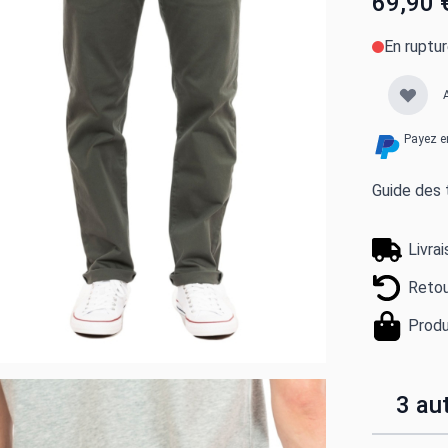
69,90 
En ruptu
Payez e
Guide des t
Livra
Retou
Produ
3 aut