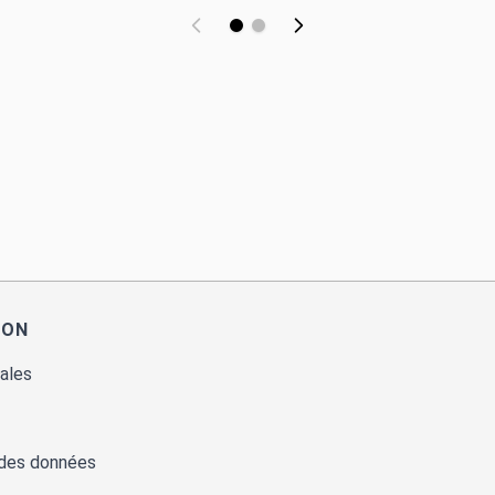
ION
ales
 des données