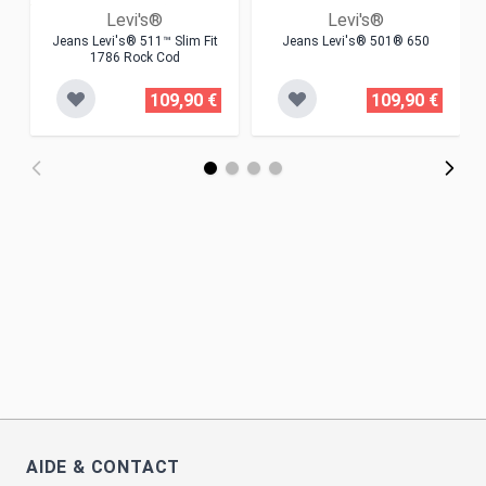
Levi's®
Levi's®
Jeans Levi's® 511™ Slim Fit
Jeans Levi's® 501® 650
1786 Rock Cod
109,90 €
109,90 €
AIDE & CONTACT