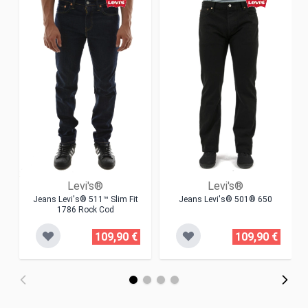
Levi's®
Levi's®
Jeans Levi's® 511™ Slim Fit
Jeans Levi's® 501® 650
1786 Rock Cod
109,90 €
109,90 €