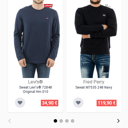
Levi's®
Fred Perry
Sweat Levi's® 72848
Sweat M7535 248 Navy
Original Hm 010
34,90 €
119,90 €