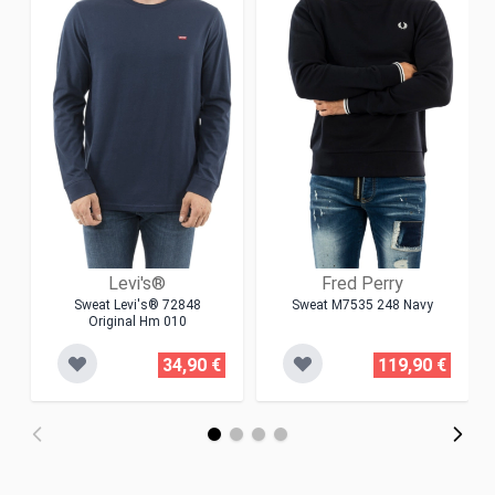
Levi's®
Fred Perry
Sweat Levi's® 72848
Sweat M7535 248 Navy
Original Hm 010
34,90 €
119,90 €