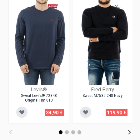
Levi's®
Fred Perry
Sweat Levi's® 72848
Sweat M7535 248 Navy
Original Hm 010
34,90 €
119,90 €