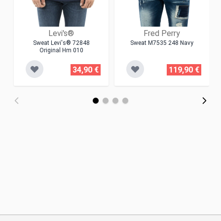
Levi's®
Fred Perry
Sweat Levi's® 72848
Sweat M7535 248 Navy
Original Hm 010
34,90 €
119,90 €