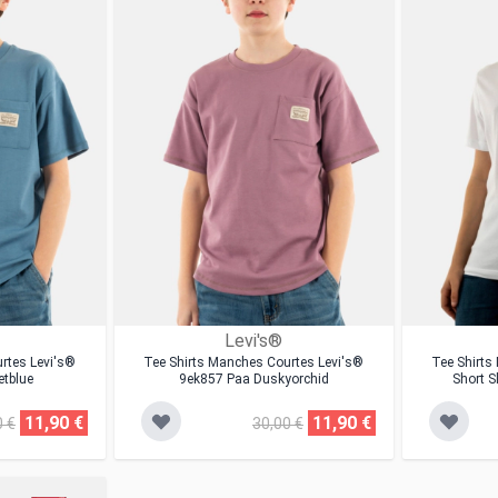
Levi's®
rtes Levi's®
Tee Shirts Manches Courtes Levi's®
Tee Shirts
etblue
9ek857 Paa Duskyorchid
Short S
11,90 €
11,90 €
0 €
30,00 €