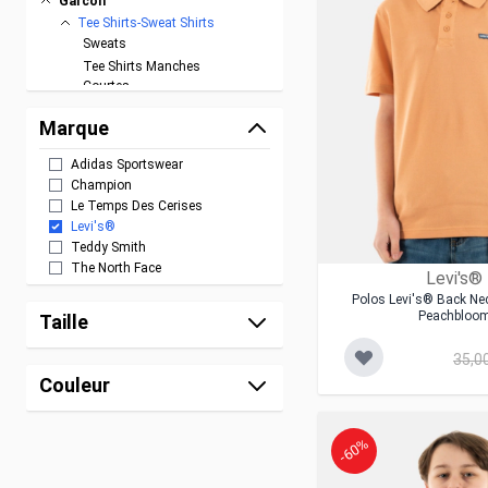
Garcon
Tee Shirts-Sweat Shirts
Sweats
Tee Shirts Manches
Courtes
Tee Shirts Manches
Marque
Longues
Polos
Adidas Sportswear
Chemises
Champion
Pantalons
Le Temps Des Cerises
Fille
Levi's®
Teddy Smith
Accessoires
The North Face
Chaussures
Levi's®
Polos Levi's® Back Ne
Peachbloo
Taille
35,0
Couleur
-60%