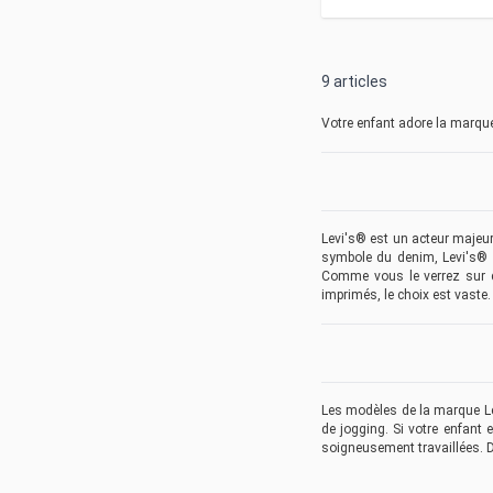
9
articles
Votre enfant adore la marque
Levi's® est un acteur majeur
symbole du denim, Levi's® p
Comme vous le verrez sur ce
imprimés, le choix est vaste.
Les modèles de la marque Lev
de jogging. Si votre enfant
soigneusement travaillées. D