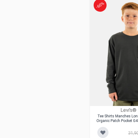
-60%
Levi's®
Tee Shirts Manches Lon
Organic Patch Pocket G4
31,9