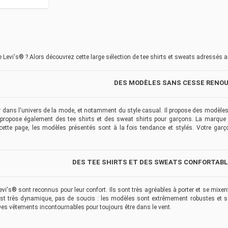
 Levi's® ? Alors découvrez cette large sélection de tee shirts et sweats adressés
DES MODÈLES SANS CESSE RENO
 dans l'univers de la mode, et notamment du style casual. Il propose des modèles 
ropose également des tee shirts et des sweat shirts pour garçons. La marque se
tte page, les modèles présentés sont à la fois tendance et stylés. Votre garço
DES TEE SHIRTS ET DES SWEATS CONFORTAB
i's® sont reconnus pour leur confort. Ils sont très agréables à porter et se mixe
 est très dynamique, pas de soucis : les modèles sont extrêmement robustes et son
es vêtements incontournables pour toujours être dans le vent.