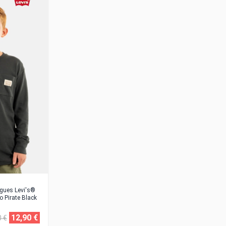
gues Levi's®
o Pirate Black
12,90 €
0 €