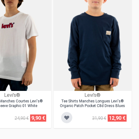
Levi's®
Levi's®
 Manches Courtes Levi's®
Tee Shirts Manches Longues Levi's®
leeve Graphic 01 White
Organic Patch Pocket C8d Dress Blues
9,90 €
12,90 €
24,90 €
31,90 €