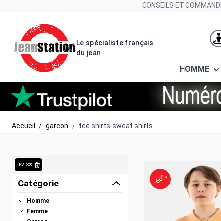
Allez au contenu
CONSEILS ET COMMANDE
Le spécialiste français
du jean
HOMME
Accueil
/
garcon
/
tee shirts-sweat shirts
LEVI'S®
-60%
Catégorie
Homme
Femme