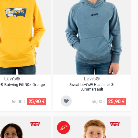
Levi's®
Levi's®
s® Batwing Fill N0z Orange
Sweat Levi's® Headline L3t
Summersault
25,90 €
25,90 €
65,00 €
65,00 €
-60%