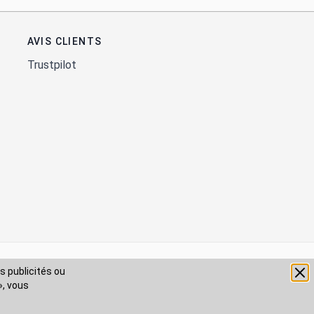
AVIS CLIENTS
Trustpilot
s publicités ou
», vous