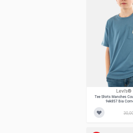
Levi's®
Tee Shirts Manches Cou
9ek857 Bia Corn
30,0