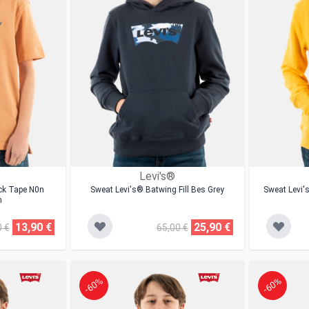
Levi's®
ck Tape N0n
Sweat Levi's® Batwing Fill Bes Grey
Sweat Levi'
m
13,90 €
25,90 €
0 €
65,00 €
-60%
-60%