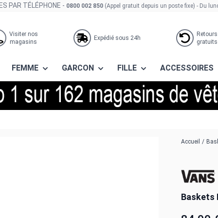
S PAR TÉLÉPHONE -
0800 002 850
(Appel gratuit depuis un poste fixe)
- Du lun
Visiter nos
Retours
Expédié sous 24h
magasins
gratuits
FEMME
GARCON
FILLE
ACCESSOIRES
rm1 scarab
Accueil
/
Bask
Baskets 