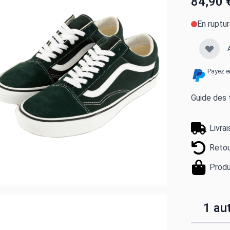
84,90 
En ruptu
Payez e
Guide des t
Livra
Retou
Produ
1 aut