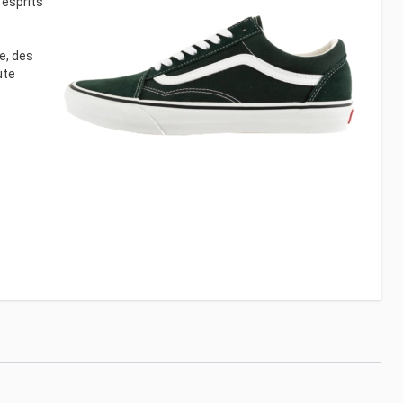
 esprits
e, des
ute