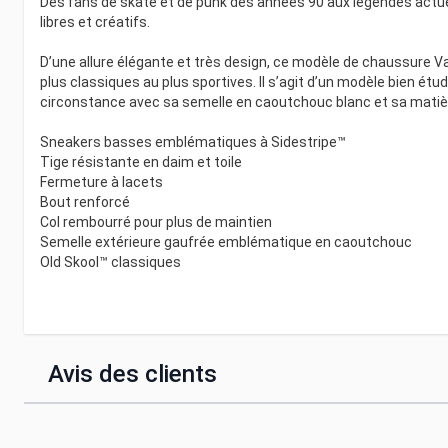
Des fans de skate et de punk des années 90 aux légendes actuel
libres et créatifs.
D’une allure élégante et très design, ce modèle de chaussure 
plus classiques au plus sportives. Il s’agit d’un modèle bien étud
circonstance avec sa semelle en caoutchouc blanc et sa matièr
Sneakers basses emblématiques à Sidestripe™
Tige résistante en daim et toile
Fermeture à lacets
Bout renforcé
Col rembourré pour plus de maintien
Semelle extérieure gaufrée emblématique en caoutchouc
Old Skool™ classiques
Avis des clients