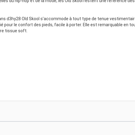
les du hip-hop et de la mode, les Old Skool restent une référence des
Vans d3hy28 Old Skool s’accommode à tout type de tenue vestimentair
ié pour le confort des pieds, facile à porter. Elle est remarquable en to
e tissue soft.