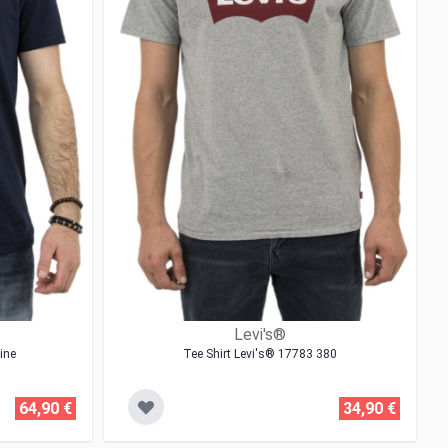
Levi's®
ine
Tee Shirt Levi's® 17783 380
64,90 €
34,90 €