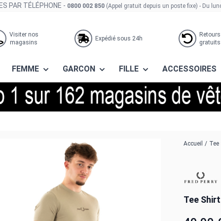
S PAR TÉLÉPHONE -
0800 002 850
(Appel gratuit depuis un poste fixe)
- Du lun
Visiter nos
Retours
Expédié sous 24h
magasins
gratuits
FEMME
GARCON
FILLE
ACCESSOIRES
d u54 warm grey
Accueil
/
Tee 
Tee Shir