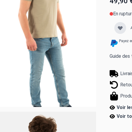
49,90 
En ruptu
Payez e
Guide des t
Livra
Retou
Produ
Voir l
Voir t