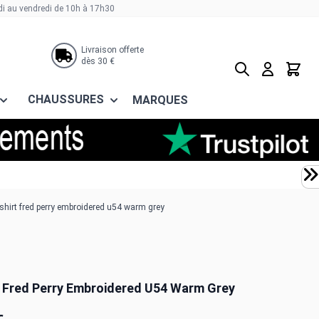
di au vendredi de 10h à 17h30
Livraison offerte
dès 30 €
Rechercher
Panier
CHAUSSURES
MARQUES
shirt fred perry embroidered u54 warm grey
t Fred Perry Embroidered U54 Warm Grey