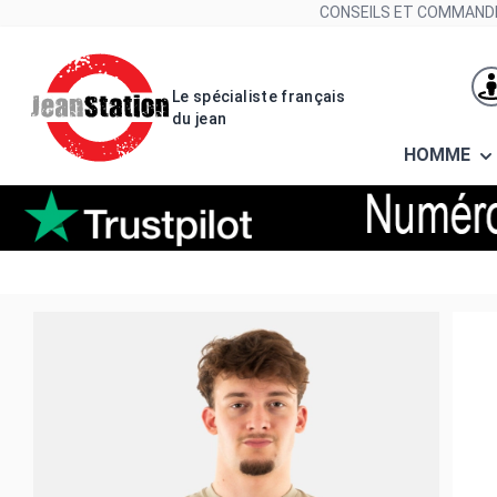
Allez au contenu
CONSEILS ET COMMANDE
Le spécialiste français
du jean
HOMME
Tee shirt fred perry embroidere