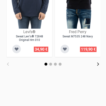
Levi's®
Fred Perry
Sweat Levi's® 72848
Sweat M7535 248 Navy
Original Hm 010
34,90 €
119,90 €