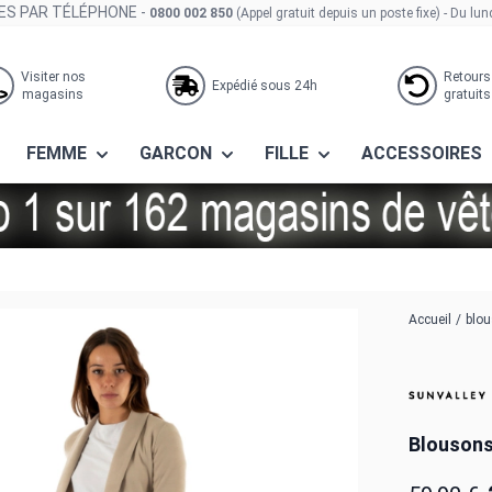
S PAR TÉLÉPHONE -
0800 002 850
(Appel gratuit depuis un poste fixe)
- Du lun
Visiter nos
Retours
Expédié sous 24h
magasins
gratuits
FEMME
GARCON
FILLE
ACCESSOIRES
iorep 1005 sable
Accueil
/
blou
Blousons