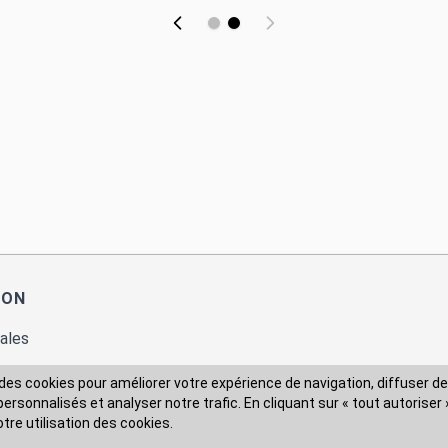
ION
ales
des cookies pour améliorer votre expérience de navigation, diffuser de
rsonnalisés et analyser notre trafic. En cliquant sur « tout autoriser 
 des données
otre utilisation des cookies.