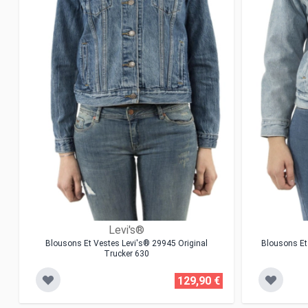
Levi's®
Blousons Et Vestes Levi's® 29945 Original
Blousons Et
Trucker 630
129,90 €