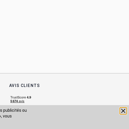
AVIS CLIENTS
s publicités ou
», vous