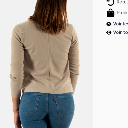
Retou
Produ
Voir l
Voir t