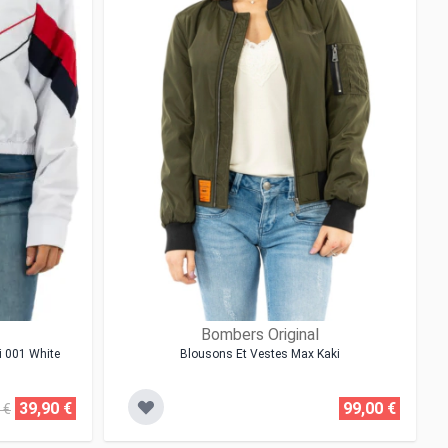
Bombers Original
i 001 White
Blousons Et Vestes Max Kaki
39,90 €
99,00 €
 €