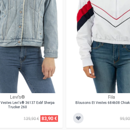
Levi's®
Fila
 Vestes Levi's® 36137 Exbf Sherpa
Blousons Et Vestes 684608 Chiak
Trucker 260
83,90 €
139,90 €
99,90