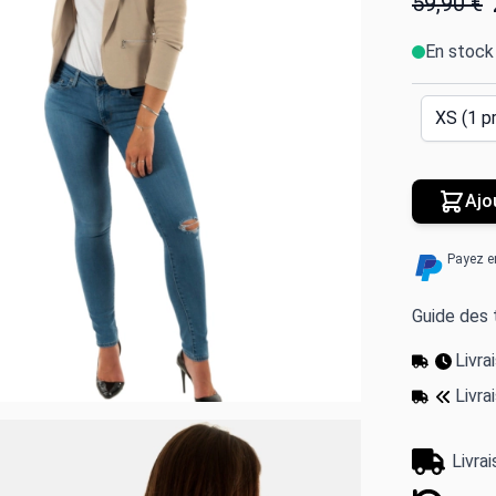
59,90 €
En stock
Ajo
Payez e
Guide des t
Livr
Livra
Livra