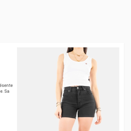
résente
e. Sa