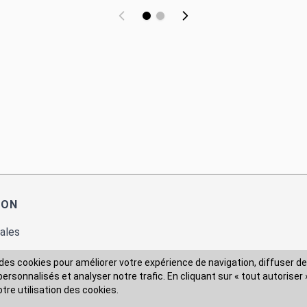
ION
ales
des cookies pour améliorer votre expérience de navigation, diffuser de
rsonnalisés et analyser notre trafic. En cliquant sur « tout autoriser 
 des données
otre utilisation des cookies.