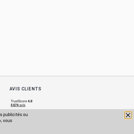
AVIS CLIENTS
s publicités ou
», vous