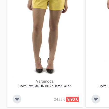
Veromoda
Short Bermuda 10213877 Flame Jaune
Short B
9,90 €
24,99 €