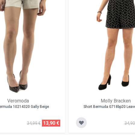
Veromoda
Molly Bracken
ermuda 10214320 Gally Beige
Short Bermuda G718bp20 Leav
13,90 €
34,99 €
34,90