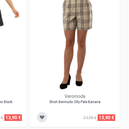
Veromoda
es Black
Short Bermuda Olly Pale Banana
13,90 €
13,90 €
 €
34,99 €