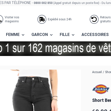
S PAR TÉLÉPHONE -
0800 002 850
(Appel gratuit depuis un poste fixe)
- Du lun
Visiter nos
Retours
Expédié sous 24h
magasins
gratuits
FEMME
GARCON
FILLE
ACCESSOIRES
vas c401 black
Accueil
/
Shor
Short Be