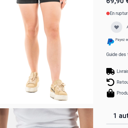
69,90 
En ruptu
Payez e
Guide des t
Livra
Retou
Produ
1 aut