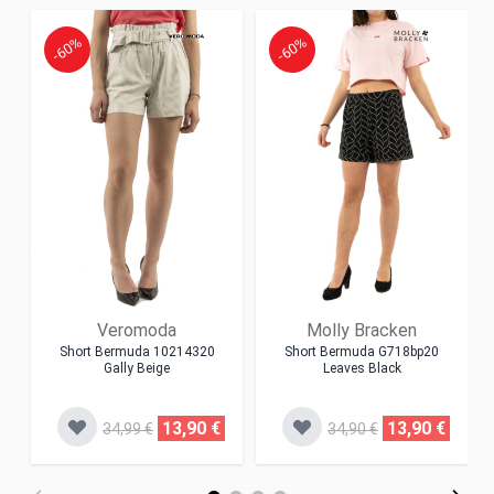
-60%
-60%
Veromoda
Molly Bracken
Short Bermuda 10214320
Short Bermuda G718bp20
Gally Beige
Leaves Black
13,90 €
13,90 €
34,99 €
34,90 €