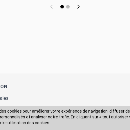
ION
ales
des cookies pour améliorer votre expérience de navigation, diffuser de
rsonnalisés et analyser notre trafic. En cliquant sur « tout autoriser 
 des données
otre utilisation des cookies.