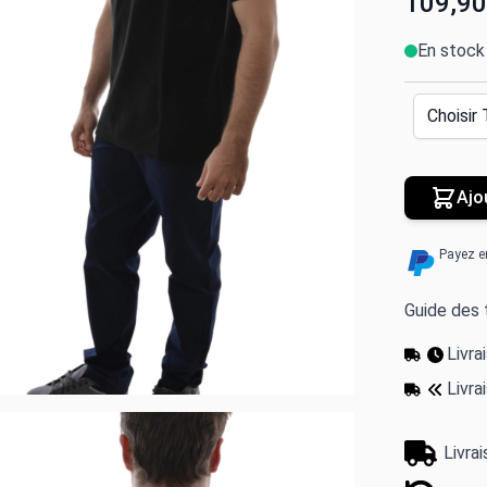
109,90
En stock
Ajo
Payez e
Guide des t
Livr
Livra
Livra