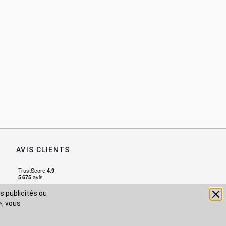
AVIS CLIENTS
s publicités ou
», vous