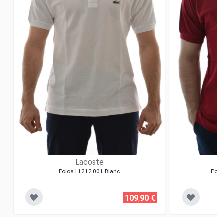
Lacoste
Polos L1212 001 Blanc
Po
109,90 €