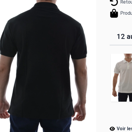
Retou
Produ
12 au
Voir le