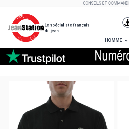
Allez au contenu
CONSEILS ET COMMANDE
Le spécialiste français
du jean
HOMME
Polos lacoste l1212 031 noir