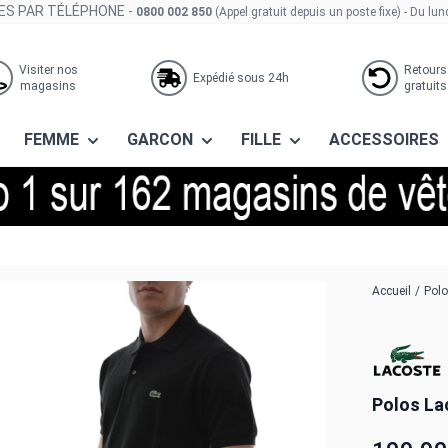
S PAR TÉLÉPHONE -
0800 002 850
(Appel gratuit depuis un poste fixe)
- Du lun
Visiter nos
Retours
Expédié sous 24h
magasins
gratuits
FEMME
GARCON
FILLE
ACCESSOIRES
Accueil
/
Polo
Polos La