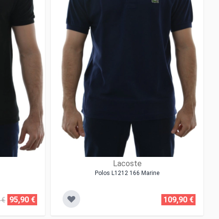
Lacoste
Polos L1212 166 Marine
95,90 €
109,90 €
 €