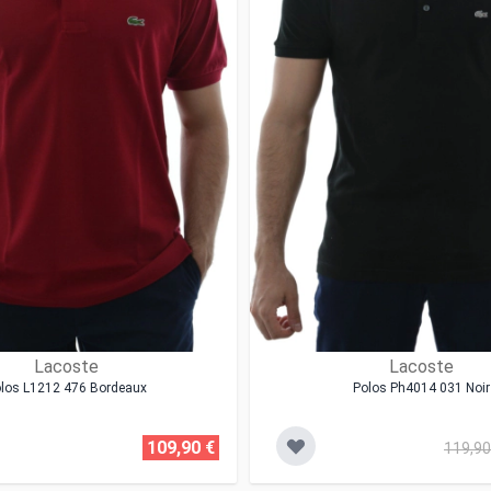
Lacoste
Lacoste
los L1212 476 Bordeaux
Polos Ph4014 031 Noir
109,90 €
119,90