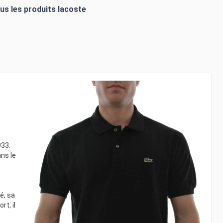
ous les produits
lacoste
933.
ans le
é, sa
t, il