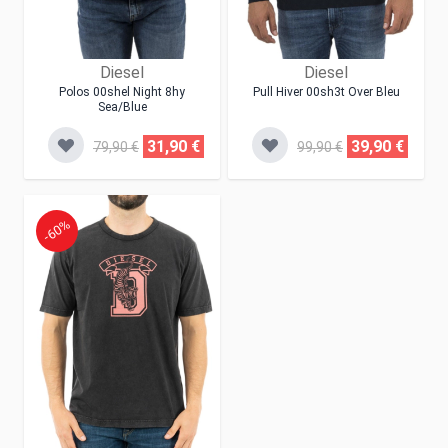
Diesel
Diesel
Polos 00shel Night 8hy
Pull Hiver 00sh3t Over Bleu
Sea/blue
31,90 €
39,90 €
79,90 €
99,90 €
-60%