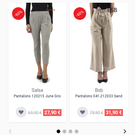
-60%
-60%
Salsa
Bsb
Pantalons 120215 June Gris
Pantalons 041-212033 Sand
27,90 €
31,90 €
69,90 €
79,90 €