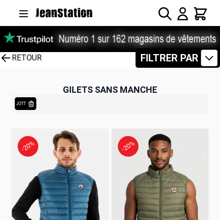
Allez au contenu
Rechercher
Panier
FILTRER PAR
RETOUR
GILETS SANS MANCHE
JOTT
-20%
-20%