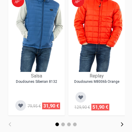
-60%
-60%
Salsa
Replay
Doudounes Siberian 8132
Doudounes M8006b Orange
31,90 €
79,95 €
51,90 €
129,90 €