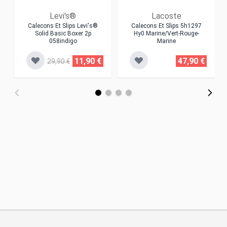
Levi's®
Lacoste
Calecons Et Slips Levi's®
Calecons Et Slips 5h1297
Solid Basic Boxer 2p
Hy0 Marine/vert-Rouge-
058indigo
Marine
11,90 €
47,90 €
29,90 €