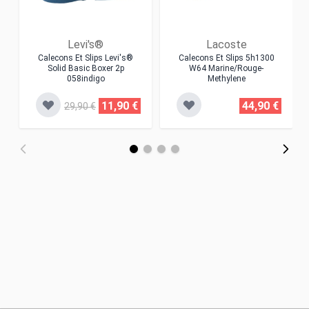
Levi's®
Lacoste
Calecons Et Slips Levi's®
Calecons Et Slips 5h1300
Solid Basic Boxer 2p
W64 Marine/rouge-
058indigo
Methylene
11,90 €
44,90 €
29,90 €