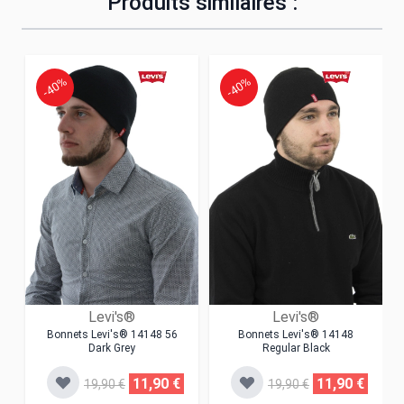
Produits similaires :
-40%
-40%
Levi's®
Levi's®
Bonnets Levi's® 14148 56
Bonnets Levi's® 14148
Dark Grey
Regular Black
11,90 €
11,90 €
19,90 €
19,90 €