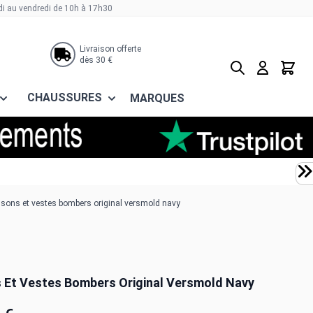
di au vendredi de 10h à 17h30
Livraison offerte
dès 30 €
Rechercher
Panier
CHAUSSURES
MARQUES
sons et vestes bombers original versmold navy
 Et Vestes Bombers Original Versmold Navy