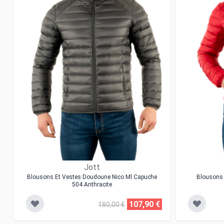
Jott
Blousons Et Vestes Doudoune Nico Ml Capuche
Blousons 
504 Anthracite
107,90 €
180,00 €