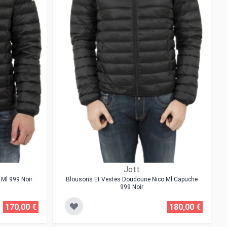
Jott
Ml 999 Noir
Blousons Et Vestes Doudoune Nico Ml Capuche
999 Noir
170,00 €
180,00 €