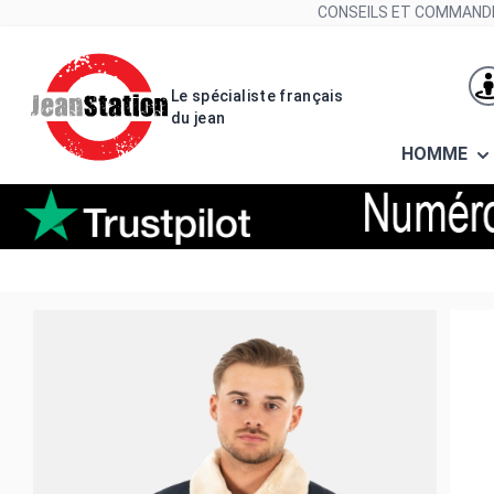
Allez au contenu
CONSEILS ET COMMANDE
Le spécialiste français
du jean
HOMME
Blousons et vestes bombers orig