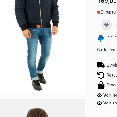
169,00
En ruptu
Payez e
Guide des t
Livra
Retou
Produ
Voir l
Voir t