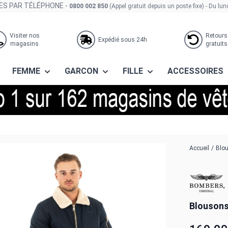
S PAR TÉLÉPHONE -
0800 002 850
(Appel gratuit depuis un poste fixe)
- Du lun
Visiter nos
Retours
Expédié sous 24h
magasins
gratuits
FEMME
GARCON
FILLE
ACCESSOIRES
inal versmold navy
Accueil
/
Blou
Blousons