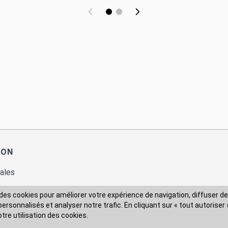
ION
ales
des cookies pour améliorer votre expérience de navigation, diffuser de
rsonnalisés et analyser notre trafic. En cliquant sur « tout autoriser 
 des données
otre utilisation des cookies.