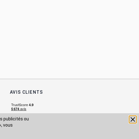
AVIS CLIENTS
s publicités ou
», vous