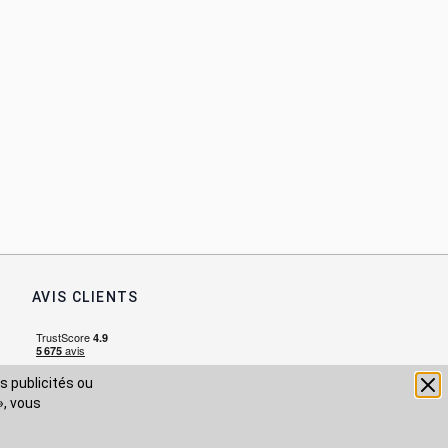
AVIS CLIENTS
s publicités ou
», vous