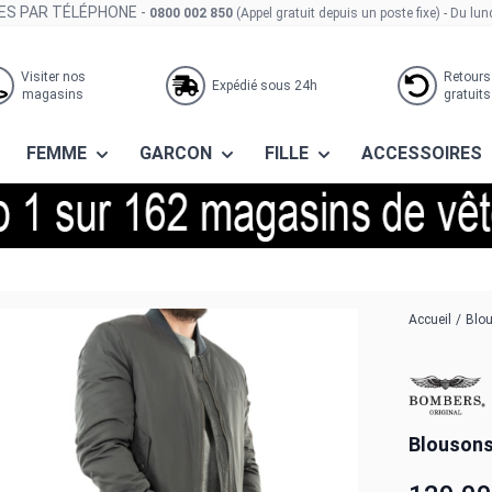
S PAR TÉLÉPHONE -
0800 002 850
(Appel gratuit depuis un poste fixe)
- Du lun
Visiter nos
Retours
Expédié sous 24h
magasins
gratuits
FEMME
GARCON
FILLE
ACCESSOIRES
nal original grey
Accueil
/
Blou
Blousons