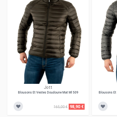
Jott
Blousons Et Vestes Doudoune Mat Ml 509
Blousons Et
98,90 €
165,00 €