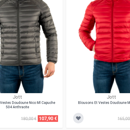
Jott
Jott
 Vestes Doudoune Nico Ml Capuche
Blousons Et Vestes Doudoune M
504 Anthracite
107,90 €
180,00 €
165,00