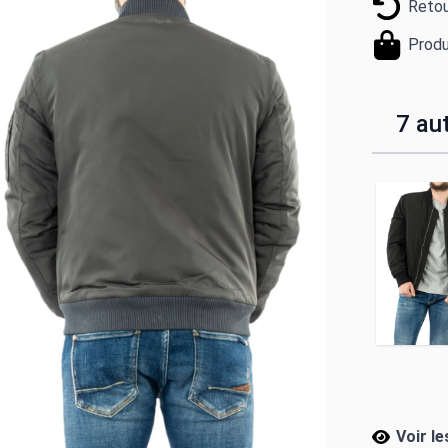
Retou
Produ
7 aut
Voir l