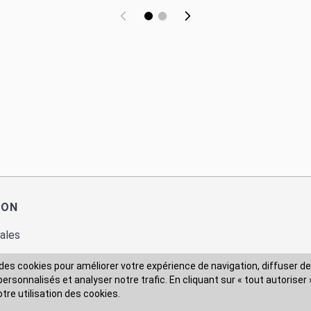
ION
ales
des cookies pour améliorer votre expérience de navigation, diffuser de
rsonnalisés et analyser notre trafic. En cliquant sur « tout autoriser 
 des données
otre utilisation des cookies.