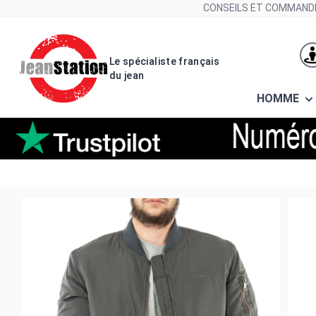
Allez au contenu
CONSEILS ET COMMANDE
Le spécialiste français
du jean
HOMME
Blousons et vestes bombers origi