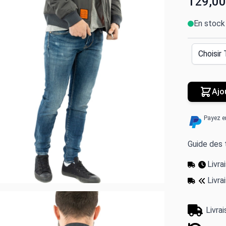
129,00
En stock
Ajo
Payez e
Guide des t
Livr
Livra
Livra