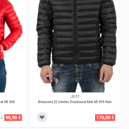
Jott
at Ml 300
Blousons Et Vestes Doudoune Mat Ml 999 Noir
98,90 €
170,00 €
 €