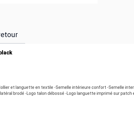
retour
black
ollier et languette en textile -Semelle intérieure confort -Semelle inte
latéral brodé -Logo talon débossé -Logo languette imprimé sur patch e