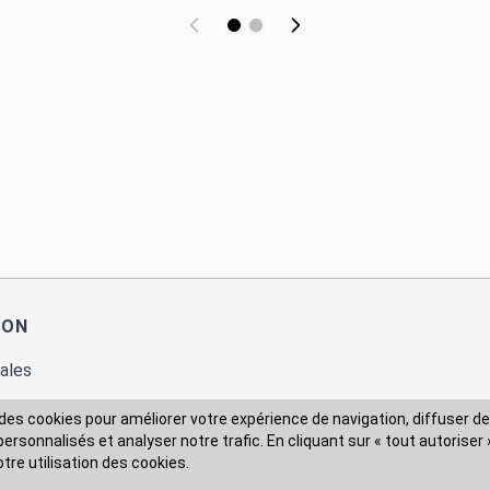
ION
ales
des cookies pour améliorer votre expérience de navigation, diffuser de
rsonnalisés et analyser notre trafic. En cliquant sur « tout autoriser 
 des données
otre utilisation des cookies.