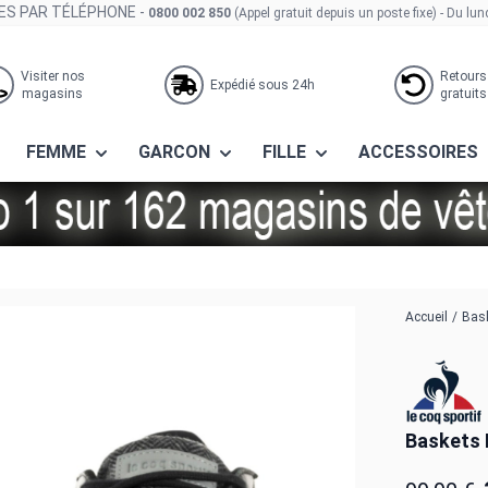
S PAR TÉLÉPHONE -
0800 002 850
(Appel gratuit depuis un poste fixe)
- Du lun
Visiter nos
Retours
Expédié sous 24h
magasins
gratuits
FEMME
GARCON
FILLE
ACCESSOIRES
adium chevron black
Accueil
/
Bask
Baskets 