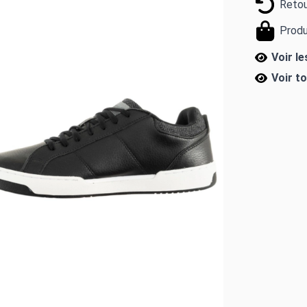
Retou
Produ
Voir l
Voir t