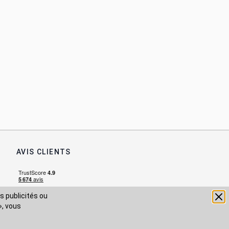
AVIS CLIENTS
s publicités ou
», vous