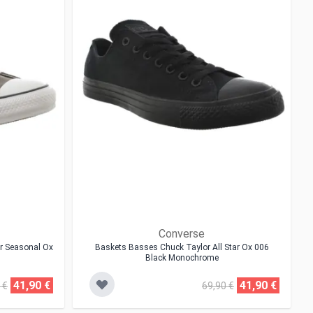
Converse
r Seasonal Ox
Baskets Basses Chuck Taylor All Star Ox 006
Black Monochrome
41,90 €
41,90 €
 €
69,90 €