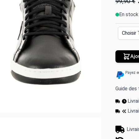
99,90 €
En stock
Ajo
Payez e
Guide des t
Livr
Livra
Livra