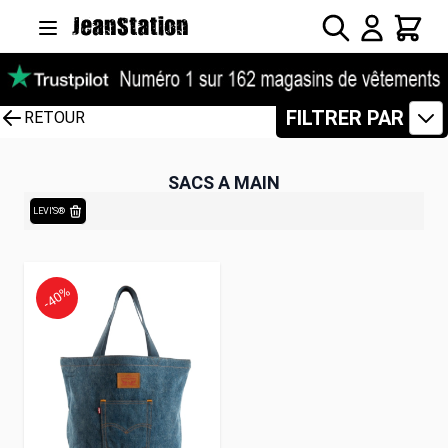
Allez au contenu
Rechercher
Panier
FILTRER PAR
RETOUR
SACS A MAIN
LEVI'S®
-40%