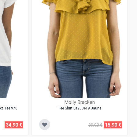
Molly Bracken
ect Tee 970
Tee Shirt La233e19 Jaune
34,90 €
15,90 €
39,90 €