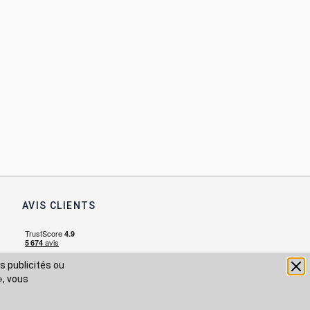
AVIS CLIENTS
s publicités ou
», vous