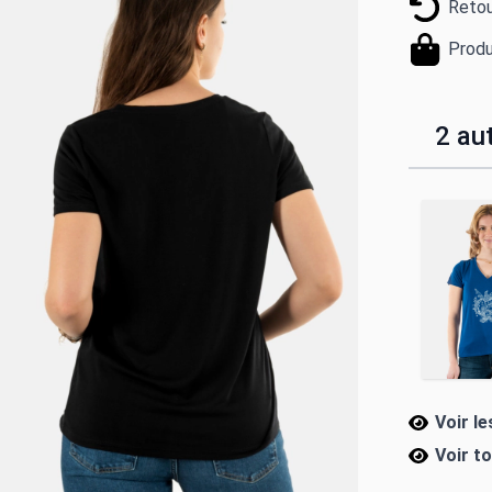
Retou
Produ
2 aut
Voir l
Voir t