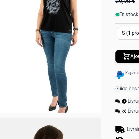
29,90 €
En stock
Ajo
Payez e
Guide des t
Livr
Livra
Livra