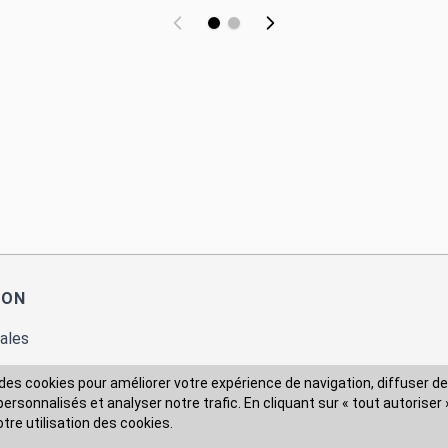
ION
ales
des cookies pour améliorer votre expérience de navigation, diffuser de
rsonnalisés et analyser notre trafic. En cliquant sur « tout autoriser 
 des données
otre utilisation des cookies.