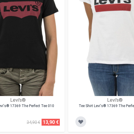
Levi's®
Levi's®
Levi's® 17369 The Perfect Tee 010
Tee Shirt Levi's® 17369 The Perf
13,90 €
34,90 €