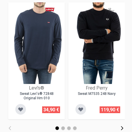
Levi's®
Fred Perry
Sweat Levi's® 72848
Sweat M7535 248 Navy
Original Hm 010
34,90 €
119,90 €