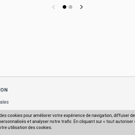
ION
ales
des cookies pour améliorer votre expérience de navigation, diffuser de
rsonnalisés et analyser notre trafic. En cliquant sur « tout autoriser 
 des données
otre utilisation des cookies.