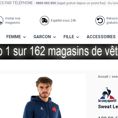
S PAR TÉLÉPHONE -
0800 002 850
(Appel gratuit depuis un poste fixe)
- Du lun
Visiter nos
Retours
Expédié sous 24h
magasins
gratuits
FEMME
GARCON
FILLE
ACCESSOIRES
tion bleu intense
Accueil
/
swea
Sweat Le