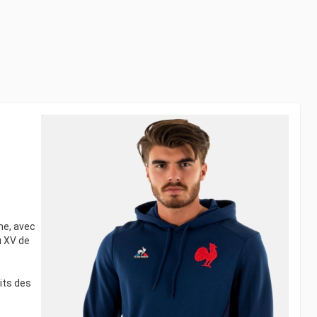
he, avec
u XV de
its des