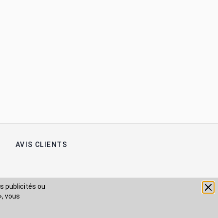
AVIS CLIENTS
s publicités ou
», vous