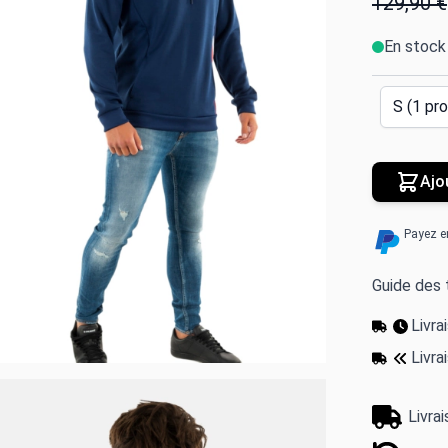
129,90 €
En stock
Ajo
Payez e
Guide des t
Livr
Livra
Livra