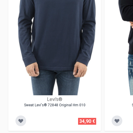
Levi's®
Sweat Levi's® 72848 Original Hm 010
34,90 €