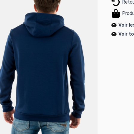
Retou
Produ
Voir l
Voir t