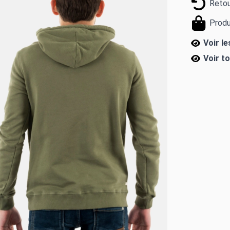
Retou
Produ
Voir l
Voir t