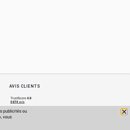
AVIS CLIENTS
s publicités ou
», vous