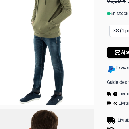
99,00 €
En stock
Ajo
Payez e
Guide des t
Livr
Livra
Livra