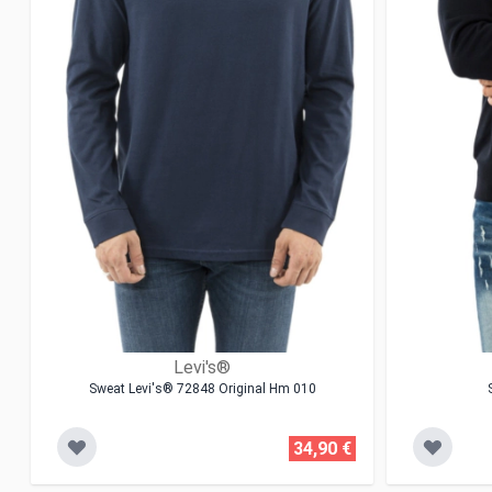
Levi's®
Sweat Levi's® 72848 Original Hm 010
34,90 €