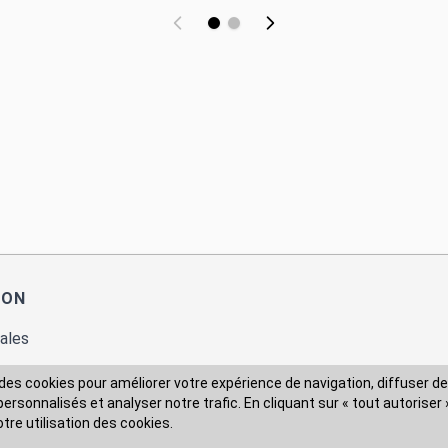
ION
ales
des cookies pour améliorer votre expérience de navigation, diffuser de
rsonnalisés et analyser notre trafic. En cliquant sur « tout autoriser 
 des données
otre utilisation des cookies.