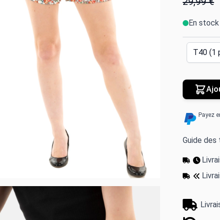
29,99 €
En stock
Ajo
Payez e
Guide des t
Livr
Livra
Livra