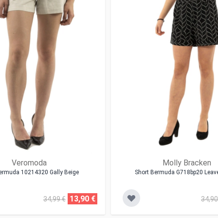
Veromoda
Molly Bracken
ermuda 10214320 Gally Beige
Short Bermuda G718bp20 Leav
13,90 €
34,99 €
34,90