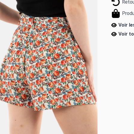
Retou
Produ
Voir l
Voir t