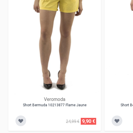
Veromoda
Short Bermuda 10213877 Flame Jaune
Short B
9,90 €
24,99 €