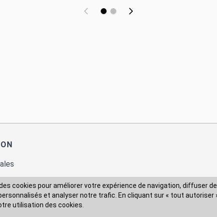
ION
ales
des cookies pour améliorer votre expérience de navigation, diffuser de
rsonnalisés et analyser notre trafic. En cliquant sur « tout autoriser 
 des données
otre utilisation des cookies.