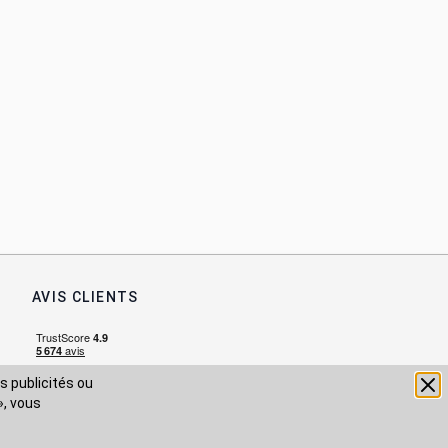
AVIS CLIENTS
s publicités ou
», vous